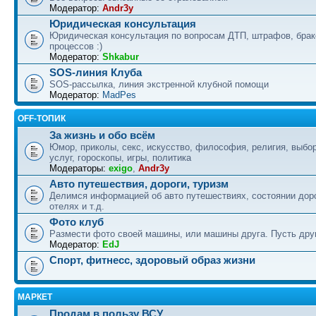
Модератор:
Andr3y
Юридическая консультация
Юридическая консультация по вопросам ДТП, штрафов, бра
процессов :)
Модератор:
Shkabur
SOS-линия Клуба
SOS-рассылка, линия экстренной клубной помощи
Модератор:
MadPes
OFF-ТОПИК
За жизнь и обо всём
Юмор, приколы, секс, искусство, философия, религия, выбор
услуг, гороскопы, игры, политика
Модераторы:
exigo
,
Andr3y
Авто путешествия, дороги, туризм
Делимся информацией об авто путешествиях, состоянии дор
отелях и т.д.
Фото клуб
Размести фото своей машины, или машины друга. Пусть друг
Модератор:
EdJ
Спорт, фитнесс, здоровый образ жизни
МАРКЕТ
Продам в пользу ВСУ