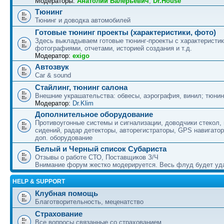
Модераторы:
Анатолий Валерьевич
,
Dr.House
Тюнинг
Тюнинг и доводка автомобилей
Готовые тюнинг проекты (характеристики, фото)
Здесь выкладываем готовые тюнинг-проекты с характеристик
фотографиями, отчетами, историей создания и т.д.
Модератор:
exigo
Автозвук
Car & sound
Стайлинг, тюнинг салона
Внешние украшательства: обвесы, аэрография, винил; тюнин
Модератор:
Dr.Klim
Дополнительное оборудование
Противоугонные системы и сигнализации, доводчики стекол,
сидений, радар детекторы, авторегистраторы, GPS навигатор
доп. оборудование
Белый и Черный список Субариста
Отзывы о работе СТО, Поставщиков З/Ч
Внимание форум жестко модерируется. Весь флуд будет уд
HELP & SUPPORT
Клубная помощь
Благотворительность, меценатство
Страхование
Все вопросы связанные со страхованием