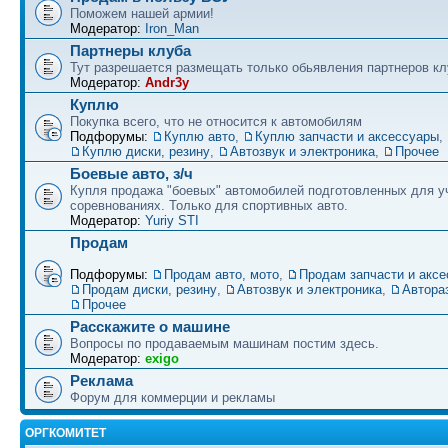
Поможем нашей армии!
Модератор:
Iron_Man
Партнеры клуба
Тут разрешается размещать только обьявления партнеров кл
Модератор:
Andr3y
Куплю
Покупка всего, что не относится к автомобилям
Подфорумы:
Куплю авто
,
Куплю запчасти и аксессуары
,
Куплю диски, резину
,
Автозвук и электроника
,
Прочее
Боевые авто, з/ч
Купля продажа "боевых" автомобилей подготовленных для у
соревнованиях. Только для спортивных авто.
Модератор:
Yuriy STI
Продам
Подфорумы:
Продам авто, мото
,
Продам запчасти и акс
Продам диски, резину
,
Автозвук и электроника
,
Автора
Прочее
Расскажите о машине
Вопросы по продаваемым машинам постим здесь.
Модератор:
exigo
Реклама
Форум для коммерции и рекламы
ОРГКОМИТЕТ