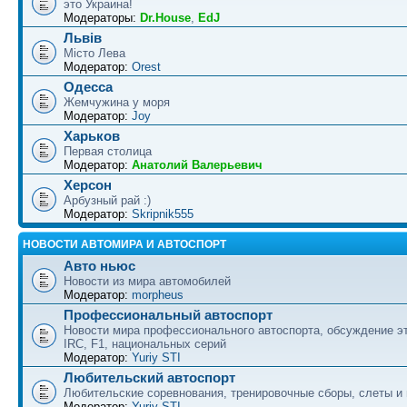
это Украина!
Модераторы:
Dr.House
,
EdJ
Львів
Місто Лева
Модератор:
Orest
Одесса
Жемчужина у моря
Модератор:
Joy
Харьков
Первая столица
Модератор:
Анатолий Валерьевич
Херсон
Арбузный рай :)
Модератор:
Skripnik555
НОВОСТИ АВТОМИРА И АВТОСПОРТ
Авто ньюс
Новости из мира автомобилей
Модератор:
morpheus
Профессиональный автоспорт
Новости мира профессионального автоспорта, обсуждение э
IRC, F1, национальных серий
Модератор:
Yuriy STI
Любительский автоспорт
Любительские соревнования, тренировочные сборы, слеты и
Модератор:
Yuriy STI