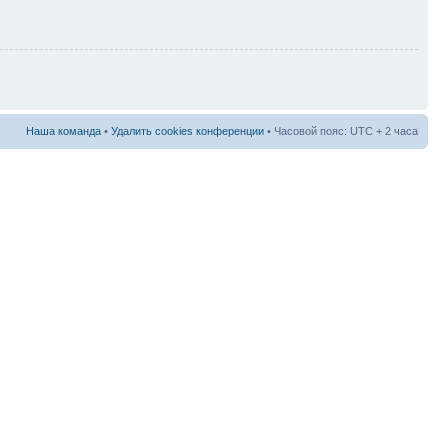
Наша команда
•
Удалить cookies конференции
• Часовой пояс: UTC + 2 часа