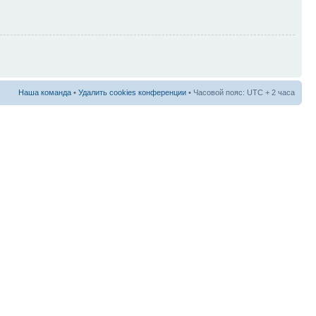
Наша команда
•
Удалить cookies конференции
• Часовой пояс: UTC + 2 часа