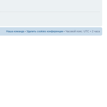
Наша команда
•
Удалить cookies конференции
• Часовой пояс: UTC + 2 часа