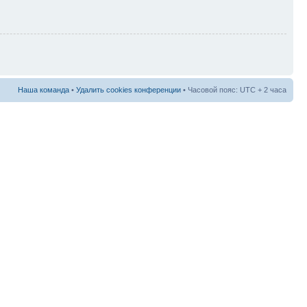
Наша команда
•
Удалить cookies конференции
• Часовой пояс: UTC + 2 часа