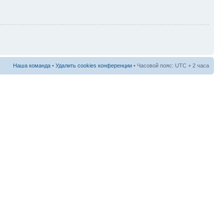
Наша команда
•
Удалить cookies конференции
• Часовой пояс: UTC + 2 часа