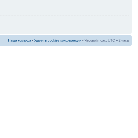
Наша команда
•
Удалить cookies конференции
• Часовой пояс: UTC + 2 часа