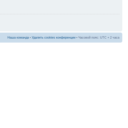
Наша команда
•
Удалить cookies конференции
• Часовой пояс: UTC + 2 часа