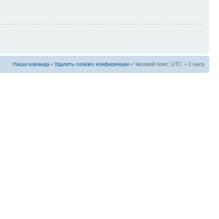
Наша команда
•
Удалить cookies конференции
• Часовой пояс: UTC + 2 часа