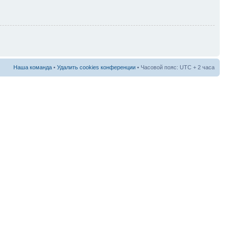
Наша команда
•
Удалить cookies конференции
• Часовой пояс: UTC + 2 часа