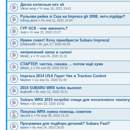
Диски колесные wrx sti
Viktor-amg
» Чт мар 18, 2021 19:41
Рульова рейка зі Сша на Impreza gh 2008, хетч,підійде?
mirnuj_atom
» Пн янв 11, 2021 14:24
ГУР GC8 - чем заменить?
Jedi
» Чт янв 23, 2020 13:27
Нужен совет! Хочу приобрести Subaru Impreza!
Dmitrius89
» Вс дек 27, 2020 00:29
неприємний запах в салоні
Mister_x
» Чт ноя 26, 2020 11:22
СТАРТЕР. чистка, смазка … потом ещё хуже
Mister_x
» Пн ноя 09, 2020 23:32
Impreza 2014 USA Горит Чек и Traction Control
Masker
» Ср апр 01, 2020 01:48
2014 SUBARU WRX turbo выхлоп
tkalex80
» Вс июл 12, 2020 15:11
Subaru WRX 2015 потрібні специ для початкового тюнінгу
fehtun
» Вт июн 23, 2020 15:42
Покупка WRX нужна помощь советом
dacent-1
» Пн мар 09, 2020 15:20
Программа для подбора деталей? Subaru Fast?
faeton
» Вс янв 24, 2010 18:55