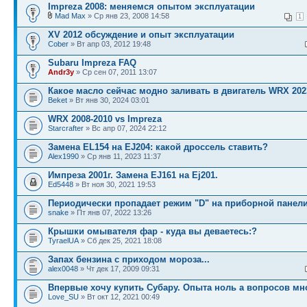
Impreza 2008: меняемся опытом эксплуатации
Mad Max
» Ср янв 23, 2008 14:58
1
XV 2012 обсуждение и опыт эксплуатации
Cober
» Вт апр 03, 2012 19:48
Subaru Impreza FAQ
Andr3y
» Ср сен 07, 2011 13:07
Какое масло сейчас модно заливать в двигатель WRX 202
Beket
» Вт янв 30, 2024 03:01
WRX 2008-2010 vs Impreza
Starcrafter
» Вс апр 07, 2024 22:12
Замена EL154 на EJ204: какой дроссель ставить?
Alex1990
» Ср янв 11, 2023 11:37
Импреза 2001г. Замена EJ161 на Ej201.
Ed5448
» Вт ноя 30, 2021 19:53
Периодически пропадает режим "D" на приборной панел
snake
» Пт янв 07, 2022 13:26
Крышки омывателя фар - куда вы деваетесь:?
TyraelUA
» Сб дек 25, 2021 18:08
Запах бензина с приходом мороза...
alex0048
» Чт дек 17, 2009 09:31
Впервые хочу купить Субару. Опыта ноль а вопросов мн
Love_SU
» Вт окт 12, 2021 00:49