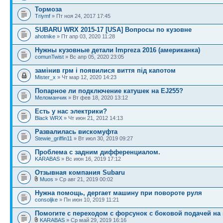
Тормоза
Triymf
» Пт ноя 24, 2017 17:45
SUBARU WRX 2015-17 [USA] Вопросы по кузовне
ahotnike
» Пт апр 03, 2020 11:28
Нужны кузовные детали Impreza 2016 (американка)
comunTwist
» Вс апр 05, 2020 23:05
замінив грм і появилися виття під капотом
Mister_x
» Чт мар 12, 2020 14:23
Попарное ли подключение катушек на EJ255?
Меломанчик
» Вт фев 18, 2020 13:12
Есть у нас электрики?
Black WRX
» Чт июн 21, 2012 14:13
Развалилась вискомуфта
Stewie_griffin11
» Вт июл 30, 2019 09:27
Проблема с задним дифференциалом.
KARABAS
» Вс июн 16, 2019 17:12
Отзывная компания Subaru
Muos
» Ср авг 21, 2019 00:02
Нужна помощь, дергает машину при повороте руля
consoljke
» Пн июн 10, 2019 11:21
Помогите с переходом с форсунок с боковой подачей н
KARABAS
» Ср май 29, 2019 16:16