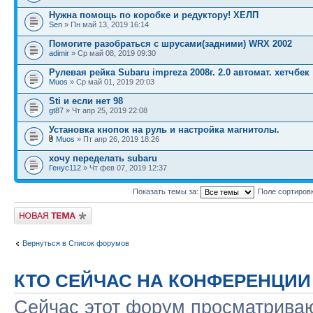
Нужна помощь по коробке и редуктору! ХЕЛП
Sen
» Пн май 13, 2019 16:14
Помогите разобраться с шрусами(задними) WRX 2002
adimir
» Ср май 08, 2019 09:30
Рулевая рейка Subaru impreza 2008г. 2.0 автомат. хетчбек
Muos
» Ср май 01, 2019 20:03
Sti и если нет 98
gt87
» Чт апр 25, 2019 22:08
Установка кнопок на руль и настройка магнитолы.
Muos
» Пт апр 26, 2019 18:26
хочу переделать subaru
Генус112
» Чт фев 07, 2019 12:37
Показать темы за:
Поле сортиров
Новая тема
Вернуться в Список форумов
КТО СЕЙЧАС НА КОНФЕРЕНЦИИ
Сейчас этот форум просматриваю