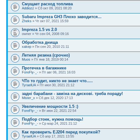
Смущает расход топлива
Addiozz
» Сб окт 09, 2021 08:20
Subaru Impreza GH3 Плохо заводится...
Zheks
» Чт окт 07, 2021 15:59
Impreza 1.5 vs 2.0
owner » Чт сен 04, 2008 09:16
Обработка днища
xakep
» Пн сен 20, 2010 21:11
Летняя резина (срочно)
Muos
» Пт янв 18, 2019 00:14
Протечка в багажнике
ForeFly-_-
» Пт авг 06, 2021 16:03
ЧТо то гудит, никто не знает что.....
TyraelUA
» Пт июл 30, 2021 21:12
задні барабани - заміна на дискові. треба пораду!
Mister_x
» Сб дек 12, 2020 17:13
Увеличение мощности 1.5 :)
ForeFly-_-
» Вт июн 22, 2021 22:54
Подбор стоек, нужна помощь!
ForeFly-_-
» Ср мар 24, 2021 21:12
Как проверить EJ204 перед покупкой?
TyraelUA
» Сб апр 17, 2021 13:55