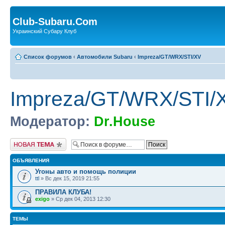
Club-Subaru.Com
Украинский Субару Клуб
Список форумов
‹
Автомобили Subaru
‹
Impreza/GT/WRX/STI/XV
Impreza/GT/WRX/STI/
Модератор:
Dr.House
Новая тема
ОБЪЯВЛЕНИЯ
Угоны авто и помощь полиции
ttl
» Вс дек 15, 2019 21:55
ПРАВИЛА КЛУБА!
exigo
» Ср дек 04, 2013 12:30
ТЕМЫ