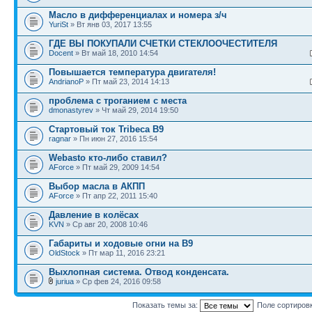
Масло в дифференциалах и номера з/ч
YuriSt
» Вт янв 03, 2017 13:55
ГДЕ ВЫ ПОКУПАЛИ СЧЕТКИ СТЕКЛООЧЕСТИТЕЛЯ
Docent
» Вт май 18, 2010 14:54
Повышается температура двигателя!
AndrianoP
» Пт май 23, 2014 14:13
проблема с троганием с места
dmonastyrev
» Чт май 29, 2014 19:50
Стартовый ток Tribeca B9
ragnar
» Пн июн 27, 2016 15:54
Webasto кто-либо ставил?
AForce
» Пт май 29, 2009 14:54
Выбор масла в АКПП
AForce
» Пт апр 22, 2011 15:40
Давление в колёсах
KVN
» Ср авг 20, 2008 10:46
Габариты и ходовые огни на В9
OldStock
» Пт мар 11, 2016 23:21
Выхлопная система. Отвод конденсата.
juriua
» Ср фев 24, 2016 09:58
Показать темы за:
Поле сортиров