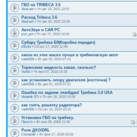
ГБО на TRIBECA 3.6
Stud.am
» Чт авг 19, 2021 22:07
Расход Tribeca 3.6
Stud.am
» Пт авг 20, 2021 22:05
АвтоЗвук и CAR PC
yuri_pol
» Пт авг 27, 2010 10:04
Субару Трибека Б9(Коробка передач)
d3s3rt
» Сб окт 17, 2020 12:49
какое из этих масел лучше в трибековскую акпп
vad4300
» Вт дек 03, 2019 07:16
Тормозная жидкость какая, сколько?
YuriSt
» Чт июл 07, 2016 14:33
как установить опору двигателя (косточка) ?
vad4300
» Вс дек 01, 2019 07:51
Ошибка по задним лямбдам! Трибека 3.0 USA
Vetalnik STI
» Пт окт 18, 2019 14:06
как снять решетку радиатора?
vad4300
» Пн окт 14, 2019 20:10
Установка ГБО на трибеку.
Просто
» Вт июн 09, 2009 21:30
Реле ДХО/DRL
Сomandir
» Вт фев 27, 2018 20:02