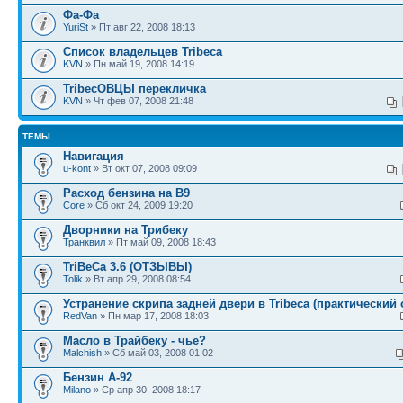
Фа-Фа
YuriSt
» Пт авг 22, 2008 18:13
Список владельцев Tribeca
KVN
» Пн май 19, 2008 14:19
TribecОВЦЫ перекличка
KVN
» Чт фев 07, 2008 21:48
ТЕМЫ
Навигация
u-kont
» Вт окт 07, 2008 09:09
Расход бензина на B9
Core
» Сб окт 24, 2009 19:20
Дворники на Трибеку
Транквил
» Пт май 09, 2008 18:43
TriBeCa 3.6 (ОТЗЫВЫ)
Tolik
» Вт апр 29, 2008 08:54
Устранение скрипа задней двери в Tribeca (практический 
RedVan
» Пн мар 17, 2008 18:03
Масло в Трайбеку - чье?
Malchish
» Сб май 03, 2008 01:02
Бензин А-92
Milano
» Ср апр 30, 2008 18:17