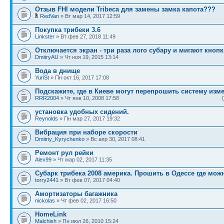
Отзыв FHI модели Tribeca для замены замка капота???
RedVan
» Вт мар 14, 2017 12:59
Покупка трибеки 3.6
Linkster
» Вт фев 27, 2018 11:49
Отключается экран - три раза лого субару и мигают кноп
DmitryAU
» Чт ноя 19, 2015 13:14
Вода в днище
YuriSt
» Пн окт 16, 2017 17:08
Подскажите, где в Киеве могут перепрошить систему изм
RRR2004
» Чт янв 10, 2008 17:58
установка удобных сидений.
Reynolds
» Пн мар 27, 2017 19:32
Вибрация при наборе скорости
Dmitriy_Kyrychenko
» Вс апр 30, 2017 08:41
Ремонт рул рейки
Alex99
» Чт мар 02, 2017 11:35
Субарк трибека 2008 америка. Прошить в Одессе где мож
torry2441
» Вт фев 07, 2017 04:40
Амортизаторы багажника
nickolas
» Чт фев 02, 2017 16:50
HomeLink
Malchish
» Пн июл 26, 2010 15:24