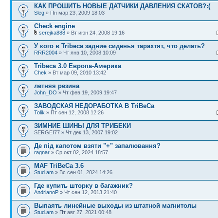
КАК ПРОШИТЬ НОВЫЕ ДАТЧИКИ ДАВЛЕНИЯ СКАТОВ?:(
Sleg
» Пн мар 23, 2009 18:03
Check engine
serejka888
» Вт июн 24, 2008 19:16
У кого в Tribeca задние сиденья тарахтят, что делать?
RRR2004
» Чт янв 10, 2008 10:09
Tribeca 3.0 Европа-Америка
Chek
» Вт мар 09, 2010 13:42
летняя резина
John_DO
» Чт фев 19, 2009 19:47
ЗАВОДСКАЯ НЕДОРАБОТКА В TriBeCa
Tolik
» Пт сен 12, 2008 12:26
ЗИМНИЕ ШИНЫ ДЛЯ ТРИБЕКИ
SERGEI77 » Чт дек 13, 2007 19:02
Де під капотом взяти "+" запалювання?
ragnar
» Ср окт 02, 2024 18:57
MAF TriBeCa 3.6
Stud.am
» Вс сен 01, 2024 14:26
Где купить шторку в багажник?
AndrianoP
» Чт сен 12, 2013 21:40
Выпаять линейные выходы из штатной магнитолы
Stud.am
» Пт авг 27, 2021 00:48