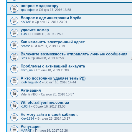
вопрос модератору
трансфер
» Сб дек 17, 2016 13:58
Вопрос к администрации Клуба
KARAS
» Ср сен 17, 2014 23:01
удалите номер
TUs
» Пн ноя 11, 2019 21:50
Как изменить электронный адрес
*Vitos*
» Вт окт 01, 2019 17:19
Включите возможность отправлять личные сообшения
Stas
» Ср май 08, 2013 18:58
Проблемы с активацией аккаунта
ahito_ua
» Вт июн 18, 2019 15:00
А кто постоянно удаляет темы?)))
IgoR IngvaRR
» Вс окт 16, 2016 14:44
Активация
ValentinN68 » Ср июл 25, 2018 15:57
Wtf old.rallyonline.com.ua
KUCH
» Сб дек 16, 2017 13:03
Не могу зайти в свой кабинет.
Kiev1234
» Вт фев 25, 2014 13:17
Репутация
MARAT
» Пт июл 14, 2017 22:26