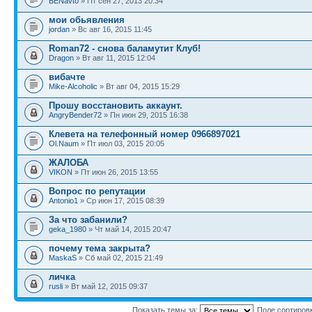
BENavto
» Пт сен 27, 2013 20:34
мои обьявления
jordan
» Вс авг 16, 2015 11:45
Roman72 - снова баламутит Клуб!
Dragon
» Вт авг 11, 2015 12:04
вибачте
Mike-Alcoholic
» Вт авг 04, 2015 15:29
Прошу восстановить аккаунт.
AngryBender72
» Пн июн 29, 2015 16:38
Клевета на телефонный номер 0966897021
Ol.Naum
» Пт июл 03, 2015 20:05
ЖАЛОБА
VIKON
» Пт июн 26, 2015 13:55
Вопрос по репутации
Antonio1
» Ср июн 17, 2015 08:39
За что забанили?
geka_1980
» Чт май 14, 2015 20:47
почему тема закрыта?
MaskaS
» Сб май 02, 2015 21:49
личка
rusli
» Вт май 12, 2015 09:37
Показать темы за:
Поле сортиров