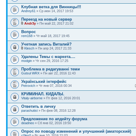
Клубная ветка для Винницы!!!
Andrey61
» Ср июн 14, 2017 19:53
Переезд на новый сервер
Andr3y
» Пн май 22, 2017 21:02
Вопрос
rem168
» Чт май 18, 2017 19:45
Учетная запись Виталий?
Klesch
» Пн апр 24, 2017 21:33
Удалены Темы с маркета....
modgin
» Чт сен 29, 2016 17:25
Проблема в редагуванні теми
Gutsul WRX
» Пн авг 22, 2016 11:43
Український інтерфейс
Petrovich
» Чт янв 07, 2016 00:34
КРИМИНАЛ. КИДАЛЫ.
Vitaly-airborne
» Пт фев 12, 2016 20:01
Ответить в личку
parashutist
» Пн фев 08, 2016 12:28
Предложение по апдейту форума
deadneo
» Сб янв 02, 2016 19:50
Опрос по поводу изменений и улучшений (аматорский)
c0les0
» Вс янв 10, 2016 21:03