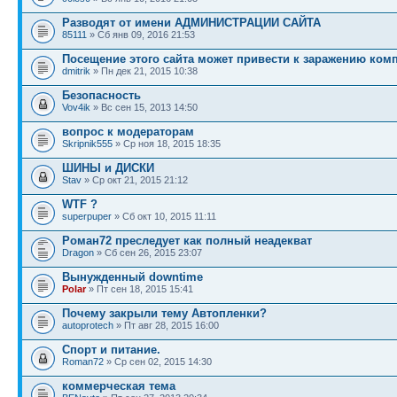
Разводят от имени АДМИНИСТРАЦИИ САЙТА
85111
» Сб янв 09, 2016 21:53
Посещение этого сайта может привести к заражению ком
dmitrik
» Пн дек 21, 2015 10:38
Безопасность
Vov4ik
» Вс сен 15, 2013 14:50
вопрос к модераторам
Skripnik555
» Ср ноя 18, 2015 18:35
ШИНЫ и ДИСКИ
Stav
» Ср окт 21, 2015 21:12
WTF ?
superpuper
» Сб окт 10, 2015 11:11
Роман72 преследует как полный неадекват
Dragon
» Сб сен 26, 2015 23:07
Вынужденный downtime
Polar
» Пт сен 18, 2015 15:41
Почему закрыли тему Автопленки?
autoprotech
» Пт авг 28, 2015 16:00
Спорт и питание.
Roman72
» Ср сен 02, 2015 14:30
коммерческая тема