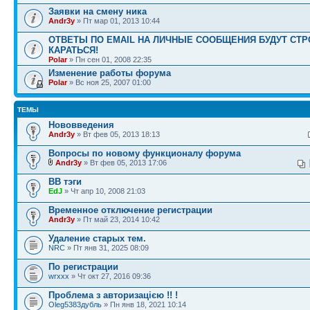
Заявки на смену ника
Andr3y
» Пт мар 01, 2013 10:44
ОТВЕТЫ ПО EMAIL НА ЛИЧНЫЕ СООБЩЕНИЯ БУДУТ СТР
КАРАТЬСЯ!
Polar
» Пн сен 01, 2008 22:35
Изменение работы форума
Polar
» Вс ноя 25, 2007 01:00
ТЕМЫ
Нововведения
Andr3y
» Вт фев 05, 2013 18:13
Вопросы по новому функционалу форума
Andr3y
» Вт фев 05, 2013 17:06
BB тэги
EdJ
» Чт апр 10, 2008 21:03
Временное отключение регистрации
Andr3y
» Пт май 23, 2014 10:42
Удаление старых тем.
NRC
» Пт янв 31, 2025 08:09
По регистрации
wrxxx
» Чт окт 27, 2016 09:36
Проблема з авторизацією !! !
Oleg5383дубль
» Пн янв 18, 2021 10:14