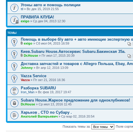
Угоны авто и помощь полиции
ttl
» Вс дек 15, 2019 21:55
ПРАВИЛА КЛУБА!
exigo
» Ср дек 04, 2013 12:30
ТЕМЫ
Помощь в выборе б/у авто + авто имеющие экспертную 
exigo
» Сб июл 04, 2015 16:59
Киев.Subaru House.Автосервис Subaru.Бакинская 35а.
Dr.House
» Пт июл 17, 2015 20:39
Доставка запчастей и товаров с Allegro Польша, Ebay, A
Johnny
» Вт апр 12, 2016 13:09
Vazza Service
Vazza
» Пт окт 21, 2016 16:36
Разборка SUBARU
Iron_Man
» Вс фев 19, 2017 19:47
Subaru House.Жаркое предложение для одноклубников!
Dr.House
» Ср июл 13, 2016 11:45
Харьков , СТО по Субару .
Анатолий Валерьевич
» Ср мар 02, 2016 20:54
Показать темы за:
Поле сорт