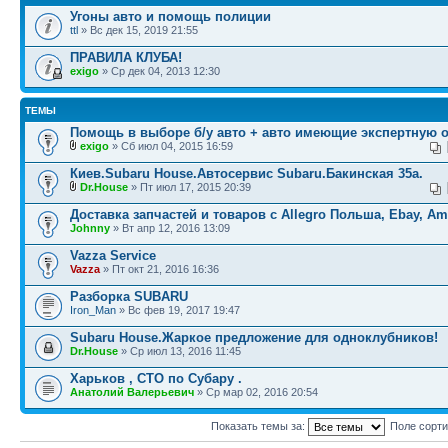
Угоны авто и помощь полиции
ttl
» Вс дек 15, 2019 21:55
ПРАВИЛА КЛУБА!
exigo
» Ср дек 04, 2013 12:30
ТЕМЫ
Помощь в выборе б/у авто + авто имеющие экспертную 
exigo
» Сб июл 04, 2015 16:59
Киев.Subaru House.Автосервис Subaru.Бакинская 35а.
Dr.House
» Пт июл 17, 2015 20:39
Доставка запчастей и товаров с Allegro Польша, Ebay, A
Johnny
» Вт апр 12, 2016 13:09
Vazza Service
Vazza
» Пт окт 21, 2016 16:36
Разборка SUBARU
Iron_Man
» Вс фев 19, 2017 19:47
Subaru House.Жаркое предложение для одноклубников!
Dr.House
» Ср июл 13, 2016 11:45
Харьков , СТО по Субару .
Анатолий Валерьевич
» Ср мар 02, 2016 20:54
Показать темы за:
Поле сорт