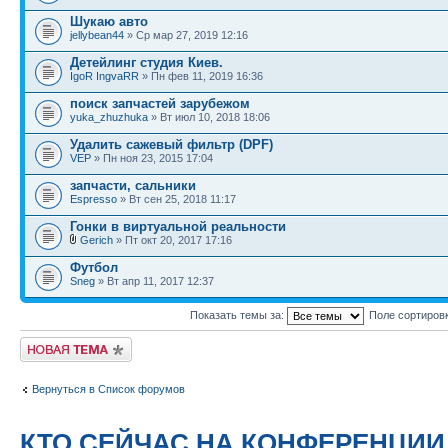
Шукаю авто
jellybean44
» Ср мар 27, 2019 12:16
Детейлинг студия Киев.
IgoR IngvaRR
» Пн фев 11, 2019 16:36
поиск запчастей зарубежом
yuka_zhuzhuka
» Вт июл 10, 2018 18:06
Удалить сажевый фильтр (DPF)
VEP
» Пн ноя 23, 2015 17:04
запчасти, сальники
Espresso
» Вт сен 25, 2018 11:17
Гонки в виртуальной рeальности
Gerich
» Пт окт 20, 2017 17:16
Футбол
Sneg
» Вт апр 11, 2017 12:37
Показать темы за:
Поле сортиров
Новая тема
Вернуться в Список форумов
КТО СЕЙЧАС НА КОНФЕРЕНЦИИ