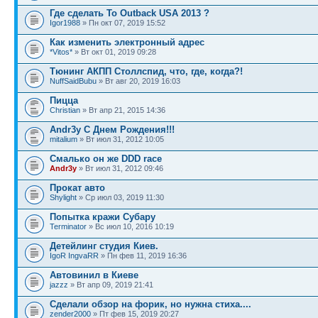
Где сделать То Outback USA 2013 ?
Igor1988
» Пн окт 07, 2019 15:52
Как изменить электронный адрес
*Vitos*
» Вт окт 01, 2019 09:28
Тюнинг АКПП Столлспид, что, где, когда?!
NuffSaidBubu
» Вт авг 20, 2019 16:03
Пицца
Christian
» Вт апр 21, 2015 14:36
Andr3y С Днем Рождения!!!
mitalium
» Вт июл 31, 2012 10:05
Смалько он же DDD race
Andr3y
» Вт июл 31, 2012 09:46
Прокат авто
Shylight
» Ср июл 03, 2019 11:30
Попытка кражи Субару
Terminator
» Вс июл 10, 2016 10:19
Детейлинг студия Киев.
IgoR IngvaRR
» Пн фев 11, 2019 16:36
Автовинил в Киеве
jazzz
» Вт апр 09, 2019 21:41
Сделали обзор на форик, но нужна стиха....
zender2000
» Пт фев 15, 2019 20:27