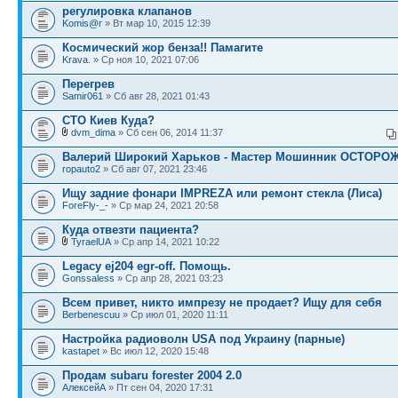
регулировка клапанов
Komis@r
» Вт мар 10, 2015 12:39
Космический жор бенза!! Памагите
Krava.
» Ср ноя 10, 2021 07:06
Перегрев
Samir061
» Сб авг 28, 2021 01:43
СТО Киев Куда?
dvm_dima
» Сб сен 06, 2014 11:37
Валерий Широкий Харьков - Мастер Мошинник ОСТОРОЖ
ropauto2
» Сб авг 07, 2021 23:46
Ищу задние фонари IMPREZA или ремонт стекла (Лиса)
ForeFly-_-
» Ср мар 24, 2021 20:58
Куда отвезти пациента?
TyraelUA
» Ср апр 14, 2021 10:22
Legacy ej204 egr-off. Помощь.
Gonssaless
» Ср апр 28, 2021 03:23
Всем привет, никто импрезу не продает? Ищу для себя
Berbenescuu
» Ср июл 01, 2020 11:11
Настройка радиоволн USA под Украину (парные)
kastapet
» Вс июл 12, 2020 15:48
Продам subaru forester 2004 2.0
АлексейА
» Пт сен 04, 2020 17:31