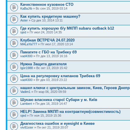
Качественное кузовное СТО
KaBaJIb
» Вс сен 15, 2019 03:14
Как купить кредитную машину?
Aster
» Ср дек 10, 2014 13:11
Где купить хорошую б/у МКПП subaru outback b12
sjed
» Пт июл 24, 2020 14:35
Клубная ВСТРЕЧА 24.07.2020
MALaYa777
» Пт июл 17, 2020 13:14
Памагите с ГБО на Трибеку б9
vad4300
» Пт дек 13, 2019 16:16
Нужна Защита двигателя
Igor1988
» Вс окт 13, 2019 15:42
Цена на регулеровку клапанов Трибека б9
vad4300
» Вт дек 03, 2019 23:22
нашел ключи с центральным замком, Киев, Героев Днепр
Vadim1
» Пт мар 06, 2020 09:59
Шукаю власника старої Субари у м. Київ
Lambert
» Пн дек 16, 2019 14:47
HELP! Замена МКПП на контрактную(совместимость)
sjed
» Пт ноя 15, 2019 15:36
Диагностика ошибок и eyesight в Киеве
viv81ster
» Пн окт 21, 2019 20:07