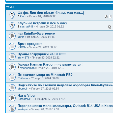
ТЕМЫ
Фа-фа, Бип-бип (блым-блым, мах-мах...)
Core
» Вс авг 01, 2010 02:06
1
Клубные встречи и все о них)
sasha@!!!
» Чт фев 09, 2012 01:12
чат КиївКлуба в телеге
Yurlic
» Вт апр 22, 2025 14:46
Врач ортодонт
VIKON
» Чт ноя 21, 2013 08:17
Нужны сотрудники на СТО!!!!!
Yuriy STI
» Пн сен 30, 2019 22:21
Голова Harman Kardon - не включается!
Voodooman
» Вт окт 22, 2019 12:12
Як скачати моди на Minecraft PE?
Caitheta
» Сб апр 13, 2024 00:08
Подскажите по стоянки недалеко аэропорта Киев-Жулян
aborodin
» Пн сен 17, 2018 09:54
Чат в Viber
Forester3319
» Вс фев 17, 2019 17:54
Перепрошивка мили-километры, Outback B14 USA в Киев
kastapet
» Чт мар 28, 2019 12:39