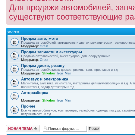
Для продажи автомобилей, запча
существуют соответствующие р
ФОРУМ
Продам авто, мото
Продажа автомобилей, мотоциклов и других механических транспортных
Модератор:
Orest
Продам запчасти и аксессуары
Продажа автозапчастей, аксессуаров, доп. оборудования
Модератор:
Orest
Продам диски, резину
Продажа автомобильных дисков, резины, гаек, проставок и т.д.
Модераторы:
Shkabur
,
Iron_Man
Автозвук и электроника
Магнитолы, акустика, усилители, материалы дял шумоизоляции и т.д. А 
навигаторы, радар детекторы и т.д.
Авторазборка
Модераторы:
Shkabur
,
Iron_Man
Прочее
Все не автомобильное: компьютеры, телефоны, одежда, посуда, стройм
недвижимость и т.д.
Новая тема