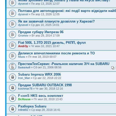
Може зробимо виїзд Subaru у Львів на якусь виставу?
dysevel
» Пн апр 13, 2026 12:07
Полтава для автоподорожі: які події варто відвідати най
dysevel
» Пн апр 13, 2026 12:05
Як ви зазвичай плануєте дозвілля у Харкові?
dysevel
» Ср дек 10, 2025 14:01
Продам субару Импреза 06
Gromov
» Вт апр 29, 2014 17:09
Fiat 500L 1.3TD 2015 дизель, РКПП, фулл
Andr3y
» Чт июн 10, 2021 10:47
Делимся впечатлениями после ремонта и ТО
Muos
» Пт янв 18, 2019 00:07
ПрестижТехСервис -Реальное наличие З\Ч на SUBARU
Бывалый
» Сб окт 21, 2006 08:56
Subaru Impreza WRX 2006
Iron_Man
» Ср авг 22, 2018 22:22
Продам SUBARU OUTBACK 1998
koshmar78
» Чт авг 30, 2018 12:16
F-conS HKS весь комплект
Dr.House
» Пт июл 20, 2018 13:43
Разборка Subaru
Infiniti92
» Ср мар 28, 2018 16:41