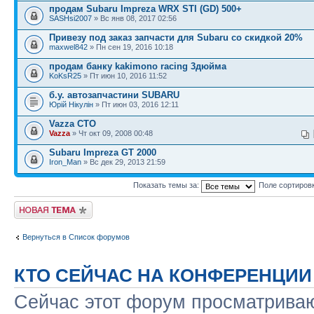
продам Subaru Impreza WRX STI (GD) 500+
SASHsi2007
» Вс янв 08, 2017 02:56
Привезу под заказ запчасти для Subaru со скидкой 20%
maxwel842
» Пн сен 19, 2016 10:18
продам банку kakimono racing 3дюйма
KoKsR25
» Пт июн 10, 2016 11:52
б.у. автозапчастини SUBARU
Юрій Нікулін
» Пт июн 03, 2016 12:11
Vazza СТО
Vazza
» Чт окт 09, 2008 00:48
Subaru Impreza GT 2000
Iron_Man
» Вс дек 29, 2013 21:59
Показать темы за:
Поле сортиров
Новая тема
Вернуться в Список форумов
КТО СЕЙЧАС НА КОНФЕРЕНЦИИ
Сейчас этот форум просматриваю