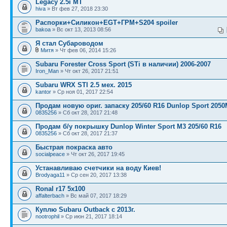
Legacy 2.5i MT
hiva
» Вт фев 27, 2018 23:30
Распорки+Силикон+EGT+ГРМ+S204 spoiler
bakoa
» Вс окт 13, 2013 08:56
Я стал Субароводом
Митя
» Чт фев 06, 2014 15:26
Subaru Forester Cross Sport (STi в наличии) 2006-2007
Iron_Man
» Чт окт 26, 2017 21:51
Subaru WRX STI 2.5 мех. 2015
kantor
» Ср ноя 01, 2017 22:54
Продам новую ориг. запаску 205/60 R16 Dunlop Sport 205
0835256
» Сб окт 28, 2017 21:48
Продам б/у покрышку Dunlop Winter Sport M3 205/60 R16
0835256
» Сб окт 28, 2017 21:37
Быстрая покраска авто
socialpeace
» Чт окт 26, 2017 19:45
Устанавливаю счетчики на воду Киев!
Brodyaga11
» Ср сен 20, 2017 13:38
Ronal r17 5x100
affalterbach
» Вс май 07, 2017 18:29
Куплю Subaru Outback с 2013г.
nootrophil
» Ср июн 21, 2017 18:14