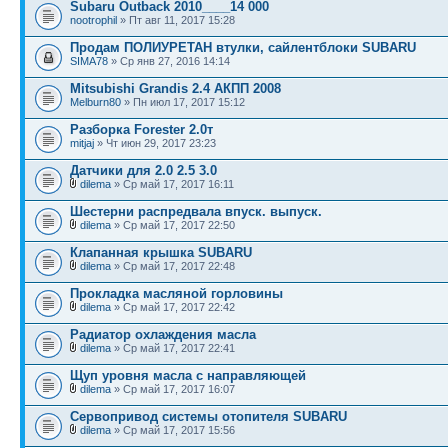
Subaru Outback 2010____14 000
nootrophil
» Пт авг 11, 2017 15:28
Продам ПОЛИУРЕТАН втулки, сайлентблоки SUBARU
SIMA78
» Ср янв 27, 2016 14:14
Mitsubishi Grandis 2.4 АКПП 2008
Melburn80
» Пн июл 17, 2017 15:12
Разборка Forester 2.0т
mitjaj
» Чт июн 29, 2017 23:23
Датчики для 2.0 2.5 3.0
dilema
» Ср май 17, 2017 16:11
Шестерни распредвала впуск. выпуск.
dilema
» Ср май 17, 2017 22:50
Клапанная крышка SUBARU
dilema
» Ср май 17, 2017 22:48
Прокладка масляной горловины
dilema
» Ср май 17, 2017 22:42
Радиатор охлаждения масла
dilema
» Ср май 17, 2017 22:41
Щуп уровня масла с направляющей
dilema
» Ср май 17, 2017 16:07
Сервопривод системы отопителя SUBARU
dilema
» Ср май 17, 2017 15:56