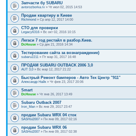
Запчасти бу SUBARU
avtorozborka.rv
» Чт июл 02, 2015 14:53
Продам квартиру в Киеве
Richmond
» Ср апр 12, 2017 14:00
СТО для проверки
Legacy6316
» Вс окт 02, 2016 10:15
Легаси 7 год рестайл в разбор.Киев.
Dr.House
» Ср дек 21, 2016 14:34
Тестирование сайта за вознаграждение)
subaru2211
» Пт мар 31, 2017 16:48
ПРОДАМ SUBARU OUTBACK 2006 3,0
AUT 3,0
» Вс мар 12, 2017 21:22
Быстрый Ремонт бамперов - Авто Тех Центр "911"
Александр Найк
» Чт фев 23, 2017 20:06
Smart
Dr.House
» Чт янв 26, 2017 13:49
Subaru Outback 2007
Iron_Man
» Вс янв 29, 2017 23:47
продам Subaru WRX 04 сток
SASHsi2007
» Пн янв 09, 2017 02:16
продам Subaru WRX 06
SASHsi2007
» Пн янв 09, 2017 02:38