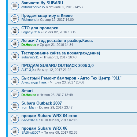
Запчасти бу SUBARU
avtorozborka.rv
» Чт июл 02, 2015 14:53
Продам квартиру в Киеве
Richmond
» Ср апр 12, 2017 14:00
СТО для проверки
Legacy6316
» Вс окт 02, 2016 10:15
Легаси 7 год рестайл в разбор.Киев.
Dr.House
» Ср дек 21, 2016 14:34
Тестирование сайта за вознаграждение)
subaru2211
» Пт мар 31, 2017 16:48
ПРОДАМ SUBARU OUTBACK 2006 3,0
AUT 3,0
» Вс мар 12, 2017 21:22
Быстрый Ремонт бамперов - Авто Тех Центр "911"
Александр Найк
» Чт фев 23, 2017 20:06
Smart
Dr.House
» Чт янв 26, 2017 13:49
Subaru Outback 2007
Iron_Man
» Вс янв 29, 2017 23:47
продам Subaru WRX 04 сток
SASHsi2007
» Пн янв 09, 2017 02:16
продам Subaru WRX 06
SASHsi2007
» Пн янв 09, 2017 02:38