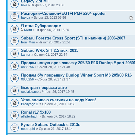
Legacy 2.5i MT
hiva
» Вт фев 27, 2018 23:30
Распорки+Силикон+EGT+ГРМ+S204 spoiler
bakoa
» Вс окт 13, 2013 08:56
Я стал Субароводом
Митя
» Чт фев 06, 2014 15:26
Subaru Forester Cross Sport (STi в наличии) 2006-2007
Iron_Man
» Чт окт 26, 2017 21:51
Subaru WRX STI 2.5 мех. 2015
kantor
» Ср ноя 01, 2017 22:54
Продам новую ориг. запаску 205/60 R16 Dunlop Sport 205
0835256
» Сб окт 28, 2017 21:48
Продам б/у покрышку Dunlop Winter Sport M3 205/60 R16
0835256
» Сб окт 28, 2017 21:37
Быстрая покраска авто
socialpeace
» Чт окт 26, 2017 19:45
Устанавливаю счетчики на воду Киев!
Brodyaga11
» Ср сен 20, 2017 13:38
Ronal r17 5x100
affalterbach
» Вс май 07, 2017 18:29
Куплю Subaru Outback с 2013г.
nootrophil
» Ср июн 21, 2017 18:14