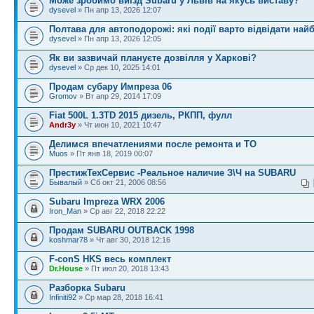
Може зробимо виїзд Subaru у Львів на якусь виставу?
dysevel
» Пн апр 13, 2026 12:07
Полтава для автоподорожі: які події варто відвідати най
dysevel
» Пн апр 13, 2026 12:05
Як ви зазвичай плануєте дозвілля у Харкові?
dysevel
» Ср дек 10, 2025 14:01
Продам субару Импреза 06
Gromov
» Вт апр 29, 2014 17:09
Fiat 500L 1.3TD 2015 дизель, РКПП, фулл
Andr3y
» Чт июн 10, 2021 10:47
Делимся впечатлениями после ремонта и ТО
Muos
» Пт янв 18, 2019 00:07
ПрестижТехСервис -Реальное наличие З\Ч на SUBARU
Бывалый
» Сб окт 21, 2006 08:56
Subaru Impreza WRX 2006
Iron_Man
» Ср авг 22, 2018 22:22
Продам SUBARU OUTBACK 1998
koshmar78
» Чт авг 30, 2018 12:16
F-conS HKS весь комплект
Dr.House
» Пт июл 20, 2018 13:43
Разборка Subaru
Infiniti92
» Ср мар 28, 2018 16:41