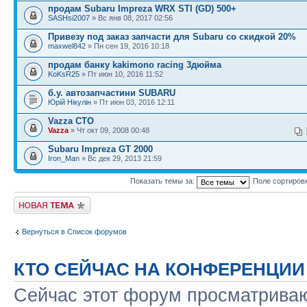
продам Subaru Impreza WRX STI (GD) 500+
SASHsi2007
» Вс янв 08, 2017 02:56
Привезу под заказ запчасти для Subaru со скидкой 20%
maxwel842
» Пн сен 19, 2016 10:18
продам банку kakimono racing 3дюйма
KoKsR25
» Пт июн 10, 2016 11:52
б.у. автозапчастини SUBARU
Юрій Нікулін
» Пт июн 03, 2016 12:11
Vazza СТО
Vazza
» Чт окт 09, 2008 00:48
Subaru Impreza GT 2000
Iron_Man
» Вс дек 29, 2013 21:59
Показать темы за:
Поле сортиров
Новая тема
Вернуться в Список форумов
КТО СЕЙЧАС НА КОНФЕРЕНЦИИ
Сейчас этот форум просматриваю