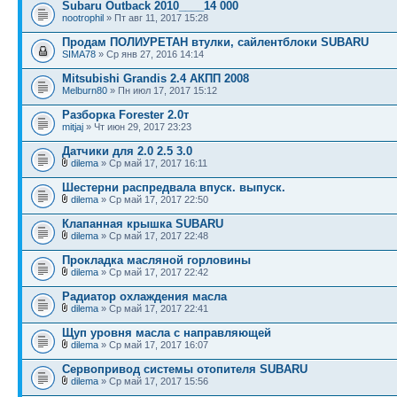
Subaru Outback 2010____14 000
nootrophil
» Пт авг 11, 2017 15:28
Продам ПОЛИУРЕТАН втулки, сайлентблоки SUBARU
SIMA78
» Ср янв 27, 2016 14:14
Mitsubishi Grandis 2.4 АКПП 2008
Melburn80
» Пн июл 17, 2017 15:12
Разборка Forester 2.0т
mitjaj
» Чт июн 29, 2017 23:23
Датчики для 2.0 2.5 3.0
dilema
» Ср май 17, 2017 16:11
Шестерни распредвала впуск. выпуск.
dilema
» Ср май 17, 2017 22:50
Клапанная крышка SUBARU
dilema
» Ср май 17, 2017 22:48
Прокладка масляной горловины
dilema
» Ср май 17, 2017 22:42
Радиатор охлаждения масла
dilema
» Ср май 17, 2017 22:41
Щуп уровня масла с направляющей
dilema
» Ср май 17, 2017 16:07
Сервопривод системы отопителя SUBARU
dilema
» Ср май 17, 2017 15:56