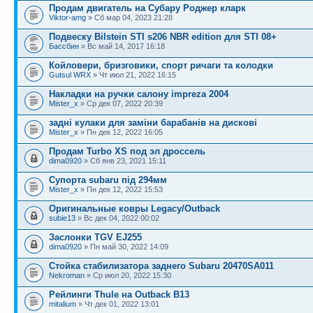
Продам двигатель на Субару Роджер кларк
Viktor-amg
» Сб мар 04, 2023 21:28
Подвеску Bilstein STI s206 NBR edition для STI 08+
Бассбин
» Вс май 14, 2017 16:18
Койловери, бризговики, спорт ричаги та колодки
Gutsul WRX
» Чт июл 21, 2022 16:15
Накладки на ручки салону impreza 2004
Mister_x
» Ср дек 07, 2022 20:39
задні кулаки для заміни барабанів на дискові
Mister_x
» Пн дек 12, 2022 16:05
Продам Turbo XS под эл дроссель
dima0920
» Сб янв 23, 2021 15:11
Супорта subaru під 294мм
Mister_x
» Пн дек 12, 2022 15:53
Оригинальные ковры Legacy/Outback
subie13
» Вс дек 04, 2022 00:02
Заслонки TGV EJ255
dima0920
» Пн май 30, 2022 14:09
Cтойка стабилизатора заднего Subaru 20470SA011
Nekroman
» Ср июл 20, 2022 15:30
Рейлинги Thule на Outback B13
mitalium
» Чт дек 01, 2022 13:01