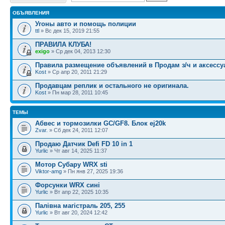
ОБЪЯВЛЕНИЯ
Угоны авто и помощь полиции
ttl
» Вс дек 15, 2019 21:55
ПРАВИЛА КЛУБА!
exigo
» Ср дек 04, 2013 12:30
Правила размещение объявлений в Продам з/ч и аксесс
Kost
» Ср апр 20, 2011 21:29
Продавцам реплик и остального не оригинала.
Kost
» Пн мар 28, 2011 10:45
ТЕМЫ
Абвес и тормозилки GC/GF8. Блок ej20k
Zvar.
» Сб дек 24, 2011 12:07
Продаю Датчик Defi FD 10 in 1
Yurlic
» Чт авг 14, 2025 11:37
Мотор Субару WRX sti
Viktor-amg
» Пн янв 27, 2025 19:36
Форсунки WRX сині
Yurlic
» Вт апр 22, 2025 10:35
Палівна магістраль 205, 255
Yurlic
» Вт авг 20, 2024 12:42