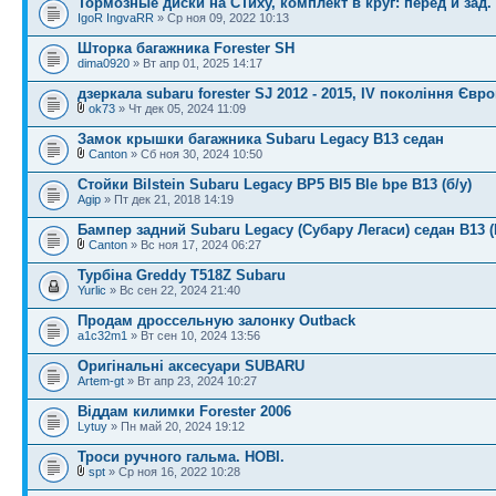
Тормозные диски на СТиху, комплект в круг: перед и зад.
IgoR IngvaRR
» Ср ноя 09, 2022 10:13
Шторка багажника Forester SH
dima0920
» Вт апр 01, 2025 14:17
дзеркала subaru forester SJ 2012 - 2015, IV покоління Євр
ok73
» Чт дек 05, 2024 11:09
Замок крышки багажника Subaru Legacy B13 седан
Canton
» Сб ноя 30, 2024 10:50
Стойки Bilstein Subaru Legacy BP5 Bl5 Ble bpe B13 (б/у)
Agip
» Пт дек 21, 2018 14:19
Бампер задний Subaru Legacy (Субару Легаси) седан B13 
Canton
» Вс ноя 17, 2024 06:27
Турбіна Greddy T518Z Subaru
Yurlic
» Вс сен 22, 2024 21:40
Продам дроссельную залонку Outback
a1c32m1
» Вт сен 10, 2024 13:56
Оригінальні аксесуари SUBARU
Artem-gt
» Вт апр 23, 2024 10:27
Віддам килимки Forester 2006
Lytuy
» Пн май 20, 2024 19:12
Троси ручного гальма. НОВІ.
spt
» Ср ноя 16, 2022 10:28