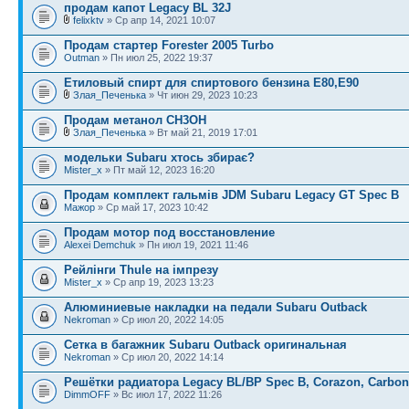
продам капот Legacy BL 32J
felixktv
» Ср апр 14, 2021 10:07
Продам стартер Forester 2005 Turbo
Outman
» Пн июл 25, 2022 19:37
Етиловый спирт для спиртового бензина Е80,Е90
Злая_Печенька
» Чт июн 29, 2023 10:23
Продам метанол CH3OH
Злая_Печенька
» Вт май 21, 2019 17:01
модельки Subaru хтось збирає?
Mister_x
» Пт май 12, 2023 16:20
Продам комплект гальмів JDM Subaru Legacy GT Spec B
Мажор
» Ср май 17, 2023 10:42
Продам мотор под восстановление
Alexei Demchuk
» Пн июл 19, 2021 11:46
Рейлінги Thule на імпрезу
Mister_x
» Ср апр 19, 2023 13:23
Алюминиевые накладки на педали Subaru Outback
Nekroman
» Ср июл 20, 2022 14:05
Сетка в багажник Subaru Outback оригинальная
Nekroman
» Ср июл 20, 2022 14:14
Решётки радиатора Legacy BL/BP Spec B, Corazon, Carbon
DimmOFF
» Вс июл 17, 2022 11:26