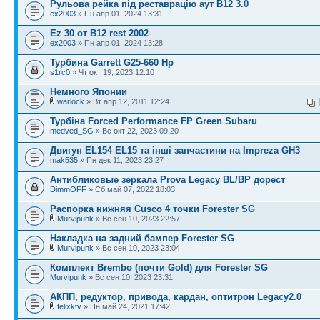
Рульова рейка під реставрацію аут B12 3.0
ex2003
» Пн апр 01, 2024 13:31
Ez 30 от B12 rest 2002
ex2003
» Пн апр 01, 2024 13:28
Турбина Garrett G25-660 Hp
s1rc0
» Чт окт 19, 2023 12:10
Немного Японии
warlock
» Вт апр 12, 2011 12:24
Турбіна Forced Performance FP Green Subaru
medved_SG
» Вс окт 22, 2023 09:20
Двигун EL154 EL15 та інші запчастини на Impreza GH3
mak535
» Пн дек 11, 2023 23:27
Антибликовые зеркала Prova Legacy BL/BP дорест
DimmOFF
» Сб май 07, 2022 18:03
Распорка нижняя Cusco 4 точки Forester SG
Murvipunk
» Вс сен 10, 2023 22:57
Накладка на задний бампер Forester SG
Murvipunk
» Вс сен 10, 2023 23:04
Комплект Brembo (почти Gold) для Forester SG
Murvipunk
» Вс сен 10, 2023 23:31
АКПП, редуктор, привода, кардан, оптитрон Legacy2.0
felixktv
» Пн май 24, 2021 17:42