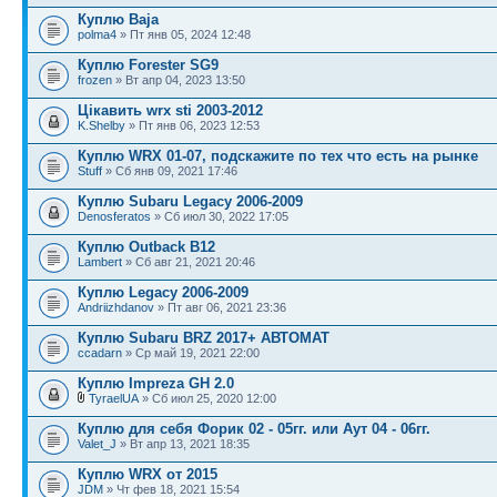
Куплю Baja
polma4
» Пт янв 05, 2024 12:48
Куплю Forester SG9
frozen
» Вт апр 04, 2023 13:50
Цікавить wrx sti 2003-2012
K.Shelby
» Пт янв 06, 2023 12:53
Куплю WRX 01-07, подскажите по тех что есть на рынке
Stuff
» Сб янв 09, 2021 17:46
Куплю Subaru Legacy 2006-2009
Denosferatos
» Сб июл 30, 2022 17:05
Куплю Outback B12
Lambert
» Сб авг 21, 2021 20:46
Куплю Legacy 2006-2009
Andriizhdanov
» Пт авг 06, 2021 23:36
Куплю Subaru BRZ 2017+ АВТОМАТ
ccadarn
» Ср май 19, 2021 22:00
Куплю Impreza GH 2.0
TyraelUA
» Сб июл 25, 2020 12:00
Куплю для себя Форик 02 - 05гг. или Аут 04 - 06гг.
Valet_J
» Вт апр 13, 2021 18:35
Куплю WRX от 2015
JDM
» Чт фев 18, 2021 15:54