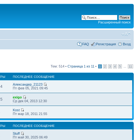
Расширенный поиск
FAQ
Регистрация
Вход
Тем: 514 •
Страница
1
из
11
•
...
1
2
3
4
5
11
ТРЫ
ПОСЛЕДНЕЕ СООБЩЕНИЕ
Александер_21123
64
Пт фев 05, 2021 09:45
exigo
25
Ср дек 04, 2013 12:30
Kost
8
Пт мар 18, 2011 21:55
ТРЫ
ПОСЛЕДНЕЕ СООБЩЕНИЕ
Stuff
2
Пт май 30, 2025 06:49