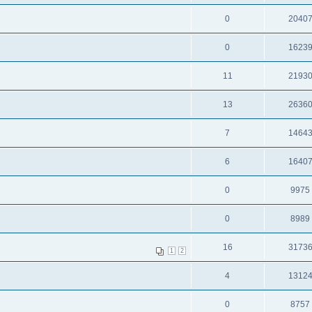
0
2040
0
1623
11
2193
13
2636
7
1464
6
1640
0
9975
0
8989
16
3173
1
2
4
1312
0
8757