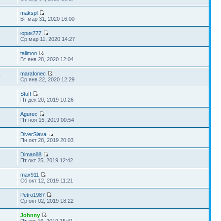
makspl
1
Вт мар 31, 2020 16:00
юрик777
1
Ср мар 11, 2020 14:27
talimon
3
Вт янв 28, 2020 12:04
marafonec
0
Ср янв 22, 2020 12:29
Stuff
9
Пт дек 20, 2019 10:26
Agurec
6
Пт ноя 15, 2019 00:54
DiverSlava
5
Пн окт 28, 2019 20:03
Diman88
5
Пт окт 25, 2019 12:42
max911
7
Сб окт 12, 2019 11:21
Petro1987
7
Ср окт 02, 2019 18:22
Johnny
9
Пт авг 16, 2019 15:41