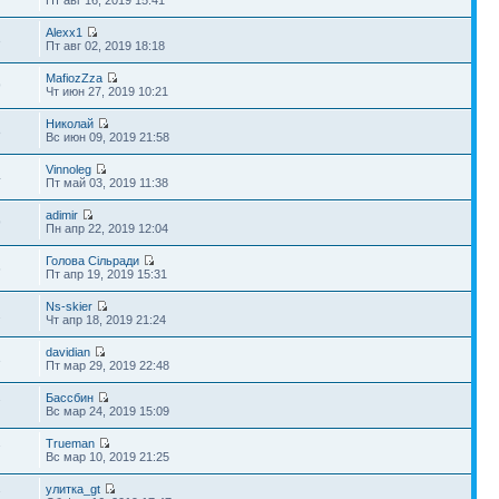
Alexx1
3
Пт авг 02, 2019 18:18
MafiozZza
9
Чт июн 27, 2019 10:21
Николай
8
Вс июн 09, 2019 21:58
Vinnoleg
4
Пт май 03, 2019 11:38
adimir
9
Пн апр 22, 2019 12:04
Голова Сільради
6
Пт апр 19, 2019 15:31
Ns-skier
2
Чт апр 18, 2019 21:24
davidian
3
Пт мар 29, 2019 22:48
Бассбин
7
Вс мар 24, 2019 15:09
Trueman
7
Вс мар 10, 2019 21:25
улитка_gt
7