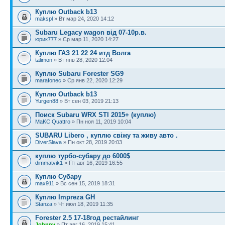
Куплю Outback b13
makspl
» Вт мар 24, 2020 14:12
Subaru Legacy wagon від 07-10р.в.
юрик777
» Ср мар 11, 2020 14:27
Куплю ГАЗ 21 22 24 итд Волга
talimon
» Вт янв 28, 2020 12:04
Куплю Subaru Forester SG9
marafonec
» Ср янв 22, 2020 12:29
Куплю Outback b13
Yurgen88
» Вт сен 03, 2019 21:13
Поиск Subaru WRX STI 2015+ (куплю)
MaKC Quattro
» Пн ноя 11, 2019 10:04
SUBARU Libero , куплю свіжу та живу авто .
DiverSlava
» Пн окт 28, 2019 20:03
куплю турбо-субару до 6000$
dimmatvik1
» Пт авг 16, 2019 16:55
Куплю Субару
max911
» Вс сен 15, 2019 18:31
Куплю Impreza GH
Stanza
» Чт июл 18, 2019 11:35
Forester 2.5 17-18год рестайлинг
Johnny
» Пт авг 16, 2019 15:41