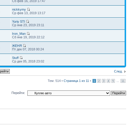
Сб фев 16, 2019 17:47
nickkymy
8
Ср фев 13, 2019 13:17
Yuriy STI
7
Ср янв 23, 2019 23:11
Iron_Man
Сб янв 19, 2019 22:12
ЖЕНЯ
6
Пт дек 07, 2018 00:24
Stuff
5
Ср дек 05, 2018 23:02
След.
Тем: 514 •
Страница
1
из
11
•
...
1
2
3
4
5
11
Перейти: