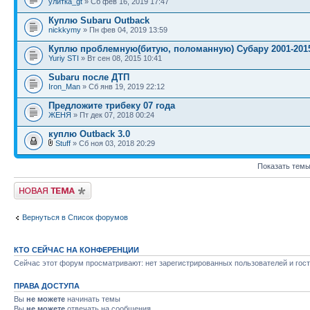
улитка_gt
» Сб фев 16, 2019 17:47
Куплю Subaru Outback
nickkymy
» Пн фев 04, 2019 13:59
Куплю проблемную(битую, поломанную) Субару 2001-201
Yuriy STI
» Вт сен 08, 2015 10:41
Subaru после ДТП
Iron_Man
» Сб янв 19, 2019 22:12
Предложите трибеку 07 года
ЖЕНЯ
» Пт дек 07, 2018 00:24
куплю Outback 3.0
Stuff
» Сб ноя 03, 2018 20:29
Показать темы
Новая тема
Вернуться в Список форумов
КТО СЕЙЧАС НА КОНФЕРЕНЦИИ
Сейчас этот форум просматривают: нет зарегистрированных пользователей и гост
ПРАВА ДОСТУПА
Вы
не можете
начинать темы
Вы
не можете
отвечать на сообщения