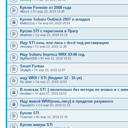
Куплю Forester от 2008 года
Alexx1
» Пт мар 29, 2019 19:46
Куплю Subaru Outback 2007 и младше
MafiozZza
» Пн мар 04, 2019 18:53
Куплю STI с перегоном в Прагу
deadneo
» Ср мар 21, 2018 13:19
Ищу STI конь или лиса с dccd под реставрацию
Vinnoleg
» Пт май 03, 2019 11:38
Ищу Subaru Impreza WRX 03-06 год.
BigMan2009
» Вт янв 22, 2019 15:51
Smart Fortwo
Shylight
» Пт апр 19, 2019 12:07
ищу WRX / STI (бюджет 12 - 16 уе)
Ns-skier
» Ср апр 17, 2019 18:53
В поисках STI :) желательно без мотора но можно и с ним
davidian
» Чт фев 07, 2019 16:52
Ищу живой WRX(конь,лису) в пределах разумного
ПашкаGG
» Сб мар 02, 2019 01:15
Куплю STI
Trueman
» Вс мар 10, 2019 21:25
Куплю живую STI