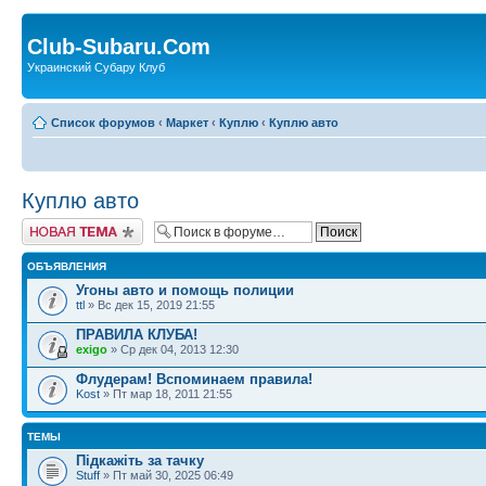
Club-Subaru.Com
Украинский Субару Клуб
Список форумов
‹
Маркет
‹
Куплю
‹
Куплю авто
Куплю авто
Новая тема
ОБЪЯВЛЕНИЯ
Угоны авто и помощь полиции
ttl
» Вс дек 15, 2019 21:55
ПРАВИЛА КЛУБА!
exigo
» Ср дек 04, 2013 12:30
Флудерам! Вспоминаем правила!
Kost
» Пт мар 18, 2011 21:55
ТЕМЫ
Підкажіть за тачку
Stuff
» Пт май 30, 2025 06:49