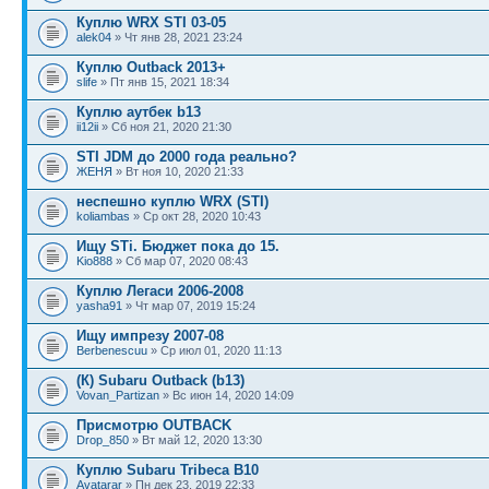
Куплю WRX STI 03-05
alek04
» Чт янв 28, 2021 23:24
Куплю Outback 2013+
slife
» Пт янв 15, 2021 18:34
Куплю аутбек b13
ii12ii
» Сб ноя 21, 2020 21:30
STI JDM до 2000 года реально?
ЖЕНЯ
» Вт ноя 10, 2020 21:33
неспешно куплю WRX (STI)
koliambas
» Ср окт 28, 2020 10:43
Ищу STi. Бюджет пока до 15.
Kio888
» Сб мар 07, 2020 08:43
Куплю Легаси 2006-2008
yasha91
» Чт мар 07, 2019 15:24
Ищу импрезу 2007-08
Berbenescuu
» Ср июл 01, 2020 11:13
(К) Subaru Outback (b13)
Vovan_Partizan
» Вс июн 14, 2020 14:09
Присмотрю OUTBACK
Drop_850
» Вт май 12, 2020 13:30
Куплю Subaru Tribeca B10
Avatarar
» Пн дек 23, 2019 22:33