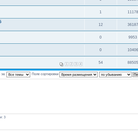
1
1117
5
12
3618
0
9953
0
1040
54
8850
1
2
3
4
 за:
Поле сортировки
и: 3