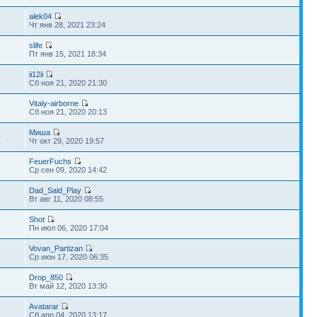
alek04
Чт янв 28, 2021 23:24
slife
Пт янв 15, 2021 18:34
ii12ii
Сб ноя 21, 2020 21:30
Vitaly-airborne
7
Сб ноя 21, 2020 20:13
Миша
0
Чт окт 29, 2020 19:57
FeuerFuchs
5
Ср сен 09, 2020 14:42
Dad_Said_Play
2
Вт авг 11, 2020 08:55
Shot
9
Пн июл 06, 2020 17:04
Vovan_Partizan
9
Ср июн 17, 2020 06:35
Drop_850
Вт май 12, 2020 13:30
Avatarar
7
Сб апр 04, 2020 13:17