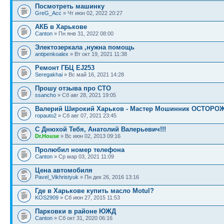
Посмотреть машинку
GreG_Acc
» Чт июн 02, 2022 20:27
АКБ в Харькове
Canton
» Пн янв 31, 2022 08:00
Электозеркала ,нужна помощь
antipenkoalex
» Вт окт 19, 2021 11:38
Ремонт ГБЦ EJ253
Seregakhai
» Вс май 16, 2021 14:28
Прошу отзыва про СТО
ssancho
» Сб авг 28, 2021 19:05
Валерий Широкий Харьков - Мастер Мошинник ОСТОРОЖ
ropauto2
» Сб авг 07, 2021 23:45
С Днюхой Тебя, Анатолий Валерьевич!!!
Dr.House
» Вс июн 02, 2013 09:16
Пролюбил номер телефона
Canton
» Ср мар 03, 2021 11:09
Цена автомобиля
Pavel_Vikhristyuk
» Пн дек 26, 2016 13:16
Где в Харькове купить масло Motul?
KOS2909
» Сб июн 27, 2015 11:53
Парковки в районе ЮЖД
Canton
» Сб окт 31, 2020 06:16