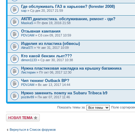
Где обслуживать ГАЗ в харькове? (forester 2008)
sap
» Ср дек 20, 2017 21:59
АКПП диагностика. обслуживание, ремонт - где?
MaskaS
» Пт фев 19, 2016 21:58
Отзывная кампания
PDVJAM
» Сб сен 09, 2017 10:59
Изделия из пластика (обвесы)
AlinaSTI
» Чт авг 31, 2017 10:09
Кто какой бензин льет???
dimon1133
» Ср авг 30, 2017 10:38
Нужна пластиковая накладка на крышку багажника
Листерин
» Пт окт 06, 2017 12:30
Чип тюнинг Outback BP?
PDVJAM
» Вс авг 13, 2017 14:44
Нужно заменить помпу на Subaru Tribeca b9
pozitiv89
» Пн авг 07, 2017 11:46
Показать темы за:
Поле сортиров
Новая тема
Вернуться в Список форумов