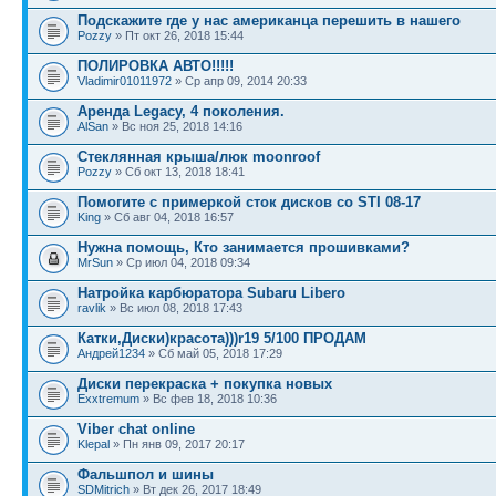
Подскажите где у нас американца перешить в нашего
Pozzy
» Пт окт 26, 2018 15:44
ПОЛИРОВКА АВТО!!!!!
Vladimir01011972
» Ср апр 09, 2014 20:33
Аренда Legacy, 4 поколения.
AlSan
» Вс ноя 25, 2018 14:16
Стеклянная крыша/люк moonroof
Pozzy
» Сб окт 13, 2018 18:41
Помогите с примеркой сток дисков со STI 08-17
King
» Сб авг 04, 2018 16:57
Нужна помощь, Кто занимается прошивками?
MrSun
» Ср июл 04, 2018 09:34
Натройка карбюратора Subaru Libero
ravlik
» Вс июл 08, 2018 17:43
Катки,Диски)красота)))r19 5/100 ПРОДАМ
Андрей1234
» Сб май 05, 2018 17:29
Диски перекраска + покупка новых
Exxtremum
» Вс фев 18, 2018 10:36
Viber chat online
Klepal
» Пн янв 09, 2017 20:17
Фальшпол и шины
SDMitrich
» Вт дек 26, 2017 18:49