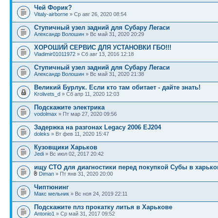
Чей Форик?
Vitaly-airborne
» Ср авг 26, 2020 08:54
Ступичный узел задний для Субару Легаси
Александр Волошин
» Вс май 31, 2020 20:29
ХОРОШИЙ СЕРВИС ДЛЯ УСТАНОВКИ ГБО!!!
Vladimir01011972
» Сб авг 13, 2016 12:18
Ступичный узел задний для Субару Легаси
Александр Волошин
» Вс май 31, 2020 21:38
Великий Бурлук. Если кто там обитает - дайте знать!
Krolivets_d
» Сб апр 11, 2020 12:03
Подскажите электрика
vodolmax
» Пт мар 27, 2020 09:56
Задержка на разгонах Legacy 2006 EJ204
doleks
» Вт фев 11, 2020 15:47
Кузовщики Харьков
Jedi
» Вс июл 02, 2017 20:42
ищу СТО для диагностики перед покупкой Субы в харько
Diman
» Пт янв 31, 2020 20:00
Чиптюнинг
Макс мельник
» Вс ноя 24, 2019 22:11
Подскажите плз прокатку литья в Харькове
Antonio1
» Ср май 31, 2017 09:52