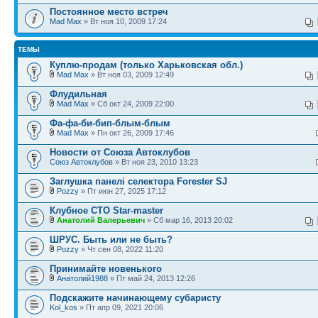
Постоянное место встреч
Mad Max
» Вт ноя 10, 2009 17:24
ТЕМЫ
Куплю-продам (только Харьковская обл.)
Mad Max
» Вт ноя 03, 2009 12:49
Флудильная
Mad Max
» Сб окт 24, 2009 22:00
Фа-фа-би-бип-блым-блым
Mad Max
» Пн окт 26, 2009 17:46
Новости от Союза Автоклубов
Союз Автоклубов
» Вт ноя 23, 2010 13:23
Заглушка панелі селектора Forester SJ
Pozzy
» Пт июн 27, 2025 17:12
Клубное СТО Star-master
Анатолий Валерьевич
» Сб мар 16, 2013 20:02
ШРУС. Быть или не быть?
Pozzy
» Чт сен 08, 2022 11:20
Принимайте новенького
Анатолий1988
» Пт май 24, 2013 12:26
Подскажите начинающему субаристу
Kol_kos
» Пт апр 09, 2021 20:06