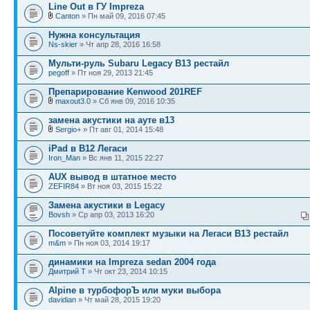
Line Out в ГУ Impreza
Canton
» Пн май 09, 2016 07:45
Нужна консультация
Ns-skier
» Чт апр 28, 2016 16:58
Мульти-руль Subaru Legacy B13 рестайл
pegoff
» Пт ноя 29, 2013 21:45
Препарирование Kenwood 201REF
maxout3.0
» Сб янв 09, 2016 10:35
замена акустики на ауте в13
Sergio+
» Пт авг 01, 2014 15:48
iPad в В12 Легаси
Iron_Man
» Вс янв 11, 2015 22:27
AUX вывод в штатное место
ZEFIR84
» Вт ноя 03, 2015 15:22
Замена акустики в Legacy
Bovsh
» Ср апр 03, 2013 16:20
Посоветуйте комплект музыки на Легаси B13 рестайл
m&m
» Пн ноя 03, 2014 19:17
динамики на Impreza sedan 2004 года
Дмитрий Т
» Чт окт 23, 2014 10:15
Alpine в турбофорЪ или муки выбора
davidian
» Чт май 28, 2015 19:20