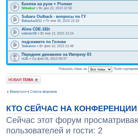
Кнопки на руле + Pioneer
Shkabur
» Вс дек 22, 2013 22:50
Subaru Outback - вопросы по ГУ
Babayka2011
» Пт янв 30, 2015 22:18
Aline CDE-182r
vebster09
» Вт янв 13, 2015 13:24
подскажите по Голове
Stakanno
» Вт фев 10, 2015 21:48
Передние динамики на Импрезу 03
rs2k
» Ср фев 06, 2013 09:37
Показать темы за:
Поле сортиров
Новая тема
Вернуться в Список форумов
КТО СЕЙЧАС НА КОНФЕРЕНЦИИ
Сейчас этот форум просматриваю
пользователей и гости: 2