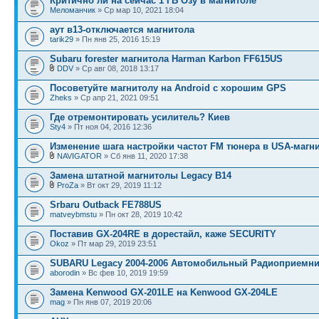
Критично ли на сейчас 1 ГБ Озу в магнитоле
Меломанчик
» Ср мар 10, 2021 18:04
аут в13-отключается магнитола
tarik29
» Пн янв 25, 2016 15:19
Subaru forester магнитола Harman Karbon FF615US
DDV
» Ср авг 08, 2018 13:17
Посоветуйте магнитолу на Android с хорошим GPS
Zheks
» Ср апр 21, 2021 09:51
Где отремонтировать усилитель? Киев
Sty4
» Пт ноя 04, 2016 12:36
Изменение шага настройки частот FM тюнера в USA-магн
NAVIGATOR
» Сб янв 11, 2020 17:38
Замена штатной магнитолы Legacy B14
ProZa
» Вт окт 29, 2019 11:12
Sгbaru Outback FE788US
matveybmstu
» Пн окт 28, 2019 10:42
Поставив GX-204RE в дорестайл, каже SECURITY
Okoz
» Пт мар 29, 2019 23:51
SUBARU Legacy 2004-2006 Автомобильный Радиоприемн
aborodin
» Вс фев 10, 2019 19:59
Замена Kenwood GX-201LE на Kenwood GX-204LE
mag
» Пн янв 07, 2019 20:06