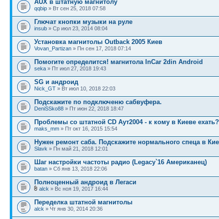
AUX в штатную магнитолу
qqbip
» Вт сен 25, 2018 07:58
Глючат кнопки музыки на руле
insub
» Ср июл 23, 2014 08:04
Установка магнитолы Outback 2005 Киев
Vovan_Partizan
» Пн сен 17, 2018 07:14
Помогите определится! магнитола InCar 2din Android
seka
» Пт июл 27, 2018 19:43
SG и андроид
Nick_GT
» Вт июл 10, 2018 22:03
Подскажите по подключеню сабвуфера.
DeniSSko88
» Пт июн 22, 2018 18:47
Проблемы со штатной CD Аут2004 - к кому в Киеве ехать?
maks_mm
» Пт окт 16, 2015 15:54
Нужен ремонт саба. Подскажите нормального спеца в Кие
Slavk
» Пн май 21, 2018 12:01
Шаг настройки частоты радио (Legacy`16 Американец)
batan
» Сб янв 13, 2018 22:06
Полноценный андроид в Легаси
alck
» Вс ноя 19, 2017 16:44
Переделка штатной магнитолы
alck
» Чт янв 30, 2014 20:36