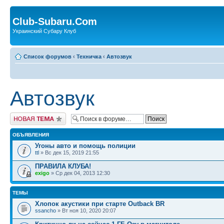
Club-Subaru.Com
Украинский Субару Клуб
Список форумов
‹
Техничка
‹
Автозвук
Автозвук
Новая тема
ОБЪЯВЛЕНИЯ
Угоны авто и помощь полиции
ttl
» Вс дек 15, 2019 21:55
ПРАВИЛА КЛУБА!
exigo
» Ср дек 04, 2013 12:30
ТЕМЫ
Хлопок акустики при старте Outback BR
ssancho
» Вт ноя 10, 2020 20:07