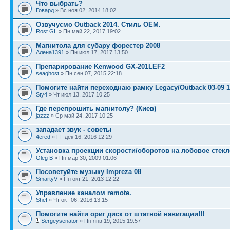
Что выбрать?
Говард
» Вс ноя 02, 2014 18:02
Озвучуємо Outback 2014. Стиль ОЕМ.
Rost.GL
» Пн май 22, 2017 19:02
Магнитола для субару форестер 2008
Алена1391
» Пн июл 17, 2017 13:50
Препарирование Kenwood GX-201LEF2
seaghost
» Пн сен 07, 2015 22:18
Помогите найти переходнаю рамку Legacy/Outback 03-09 1
Sty4
» Чт июл 13, 2017 10:25
Где перепрошить магнитолу? (Киев)
jazzz
» Ср май 24, 2017 10:25
западает звук - советы
4ered
» Пт дек 16, 2016 12:29
Установка проекции скорости/оборотов на лобовое стекл
Oleg B
» Пн мар 30, 2009 01:06
Посоветуйте музыку Impreza 08
SmartyV
» Пн окт 21, 2013 12:22
Управление каналом remote.
Shef
» Чт окт 06, 2016 13:15
Помогите найти ориг диск от штатной навигации!!!
Sergeysenator
» Пн янв 19, 2015 19:57