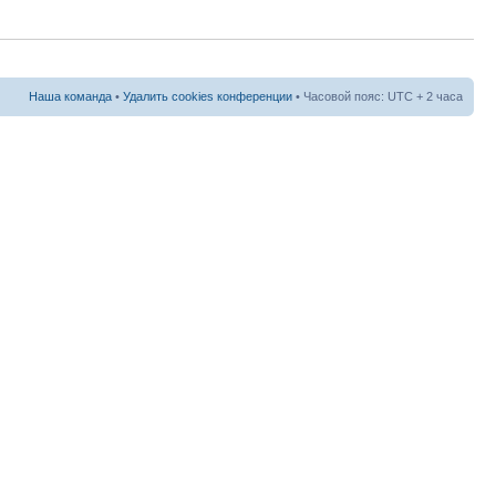
Наша команда
•
Удалить cookies конференции
• Часовой пояс: UTC + 2 часа