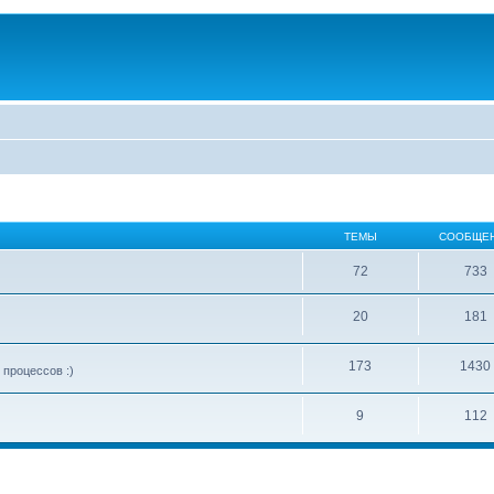
ТЕМЫ
СООБЩЕ
72
733
20
181
173
1430
процессов :)
9
112