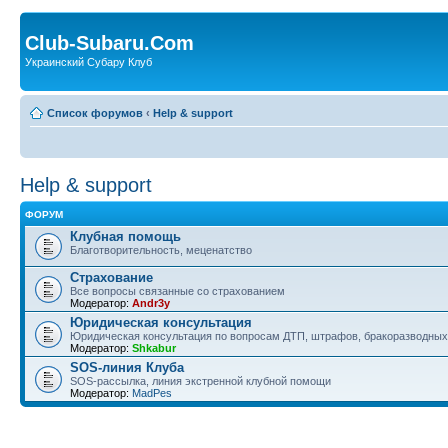
Club-Subaru.Com
Украинский Субару Клуб
Список форумов
‹
Help & support
Help & support
ФОРУМ
Клубная помощь
Благотворительность, меценатство
Страхование
Все вопросы связанные со страхованием
Модератор:
Andr3y
Юридическая консультация
Юридическая консультация по вопросам ДТП, штрафов, бракоразводных 
Модератор:
Shkabur
SOS-линия Клуба
SOS-рассылка, линия экстренной клубной помощи
Модератор:
MadPes