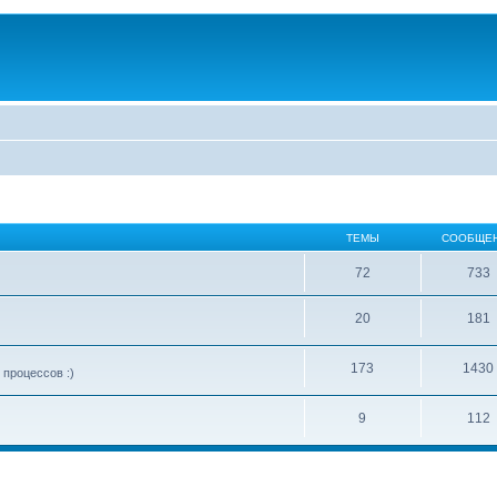
ТЕМЫ
СООБЩЕ
72
733
20
181
173
1430
процессов :)
9
112