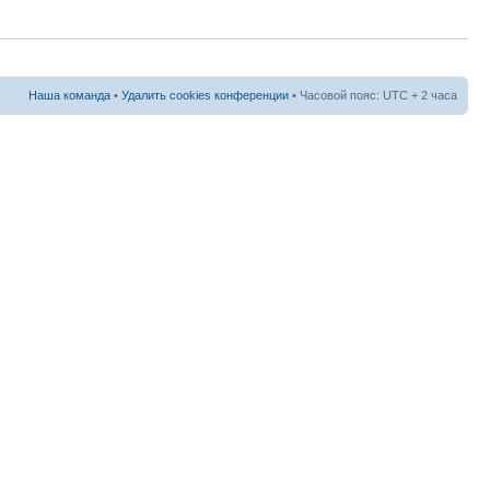
Наша команда
•
Удалить cookies конференции
• Часовой пояс: UTC + 2 часа