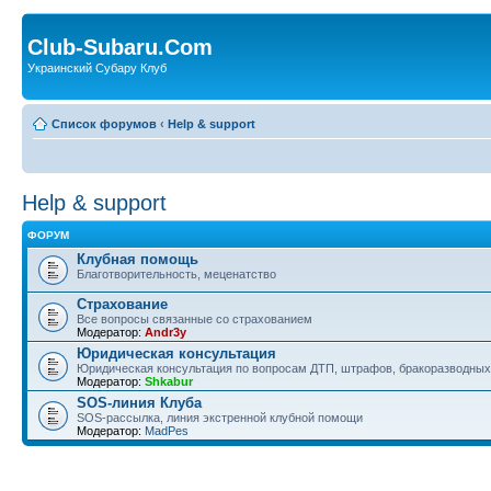
Club-Subaru.Com
Украинский Субару Клуб
Список форумов
‹
Help & support
Help & support
ФОРУМ
Клубная помощь
Благотворительность, меценатство
Страхование
Все вопросы связанные со страхованием
Модератор:
Andr3y
Юридическая консультация
Юридическая консультация по вопросам ДТП, штрафов, бракоразводных 
Модератор:
Shkabur
SOS-линия Клуба
SOS-рассылка, линия экстренной клубной помощи
Модератор:
MadPes