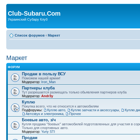
Club-Subaru.Com
Украинский Субару Клуб
Список форумов
‹
Маркет
Маркет
ФОРУМ
Продам в пользу ВСУ
Поможем нашей армии!
Модератор:
Iron_Man
Партнеры клуба
Тут разрешается размещать только обьявления партнеров клуба
Модератор:
Andr3y
Куплю
Покупка всего, что не относится к автомобилям
Подфорумы:
Куплю авто
,
Куплю запчасти и аксессуары
,
Куплю ди
Автозвук и электроника
,
Прочее
Боевые авто, з/ч
Купля продажа "боевых" автомобилей подготовленных для участия в сор
Только для спортивных авто.
Модератор:
Yuriy STI
Продам