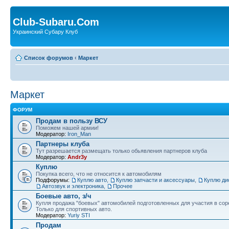
Club-Subaru.Com
Украинский Субару Клуб
Список форумов
‹
Маркет
Маркет
ФОРУМ
Продам в пользу ВСУ
Поможем нашей армии!
Модератор:
Iron_Man
Партнеры клуба
Тут разрешается размещать только обьявления партнеров клуба
Модератор:
Andr3y
Куплю
Покупка всего, что не относится к автомобилям
Подфорумы:
Куплю авто
,
Куплю запчасти и аксессуары
,
Куплю ди
Автозвук и электроника
,
Прочее
Боевые авто, з/ч
Купля продажа "боевых" автомобилей подготовленных для участия в сор
Только для спортивных авто.
Модератор:
Yuriy STI
Продам