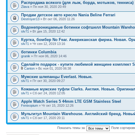
Распродажа всякого (для лыж, борда, мотыков, тенниса)
Zlava
» Пн ноя 30, 2020 20:49
Продам детское авто кресло Nania Beline Ferrari
Destroyer13
» Вт окт 06, 2020 11:26
Водонепроницаемые ботинки софтшелл Mountain Wareho
slv71
» Вт дек 15, 2020 12:42
Куртка, бомбер No Fear. Американская фирма. Новая. Ор
slv71
» Чт сен 12, 2019 13:16
ботинки Columbia
granik
» Пт ноя 06, 2020 14:46
Сделайте подарок - купите любимой женщине комплект S
Canton
» Вс ноя 01, 2020 06:38
Мужские шлепанцы Everlast. Новые.
slv71
» Пт окт 30, 2020 09:27
Кожаные мужские туфли Clarks. Англия. Новые. Оригинал
slv71
» Сб окт 24, 2020 12:05
Apple Watch Series 5 44mm LTE GSM Stainless Steel
Fenixopium
» Чт окт 15, 2020 12:26
Мультитул Mountain Warehouse. Английский бренд. Новы
slv71
» Сб окт 17, 2020 20:11
Показать темы за:
Поле сортиров