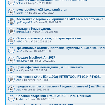
Voffka
» Сб апр 15, 2023 10:09
руль Logitech g27 ідеальний стан
Mister_x
» Вс апр 02, 2023 22:04
Косметика с Германии, оригинал BMW весь ассортимент.
IgoR IngvaRR
» Вс июн 02, 2019 04:09
Кольцо с Изумрудами.
nafanja333
» Вт фев 21, 2023 08:18
Очки солнцезащитные, поляризационные.
NRC
» Пт май 18, 2018 19:19
Трекинговые ботинки Northside. Куплены в Америке. Но
slv71
» Вт янв 18, 2022 15:58
Продам MacBook Air 2017
dima0920
» Вт ноя 08, 2022 13:43
Сдам офисные помещения , м. Т.Шевченко
ttl
» Ср ноя 16, 2022 17:34
Компресор (24л , 50л ,100л) INTERTOOL PT-0014 PT-0021
Agip
» Пт окт 21, 2022 08:32
продам компресор масляний (однопоршневий ) на 50л та 
Agip
» Чт сен 29, 2022 09:45
Чоловічі спортивні штани ASICS. Нові. Оригінал.
slv71
» Пт июн 10, 2022 10:57