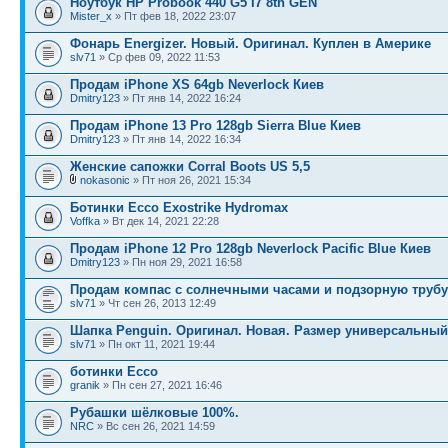
Ноутбук HP Probook 440 G5 I7 8th GEN
Mister_x
» Пт фев 18, 2022 23:07
Фонарь Energizer. Новый. Оригинал. Куплен в Америке
slv71
» Ср фев 09, 2022 11:53
Продам iPhone XS 64gb Neverlock Киев
Dmitry123
» Пт янв 14, 2022 16:24
Продам iPhone 13 Pro 128gb Sierra Blue Киев
Dmitry123
» Пт янв 14, 2022 16:34
Женские сапожки Corral Boots US 5,5
nokasonic
» Пт ноя 26, 2021 15:34
Ботинки Ecco Exostrike Hydromax
Voffka
» Вт дек 14, 2021 22:28
Продам iPhone 12 Pro 128gb Neverlock Pacific Blue Киев
Dmitry123
» Пн ноя 29, 2021 16:58
Продам компас с солнечными часами и подзорную труб
slv71
» Чт сен 26, 2013 12:49
Шапка Penguin. Оригинал. Новая. Размер универсальный
slv71
» Пн окт 11, 2021 19:44
ботинки Ecco
granik
» Пн сен 27, 2021 16:46
Рубашки шёлковые 100%.
NRC
» Вс сен 26, 2021 14:59