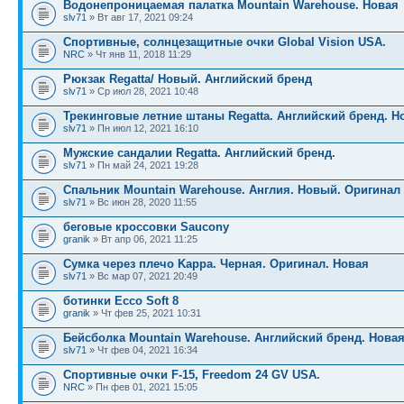
Водонепроницаемая палатка Mountain Warehouse. Новая
slv71
» Вт авг 17, 2021 09:24
Спортивные, солнцезащитные очки Global Vision USA.
NRC
» Чт янв 11, 2018 11:29
Рюкзак Regatta/ Новый. Английский бренд
slv71
» Ср июл 28, 2021 10:48
Трекинговые летние штаны Regatta. Английский бренд. Н
slv71
» Пн июл 12, 2021 16:10
Мужские сандалии Regatta. Английский бренд.
slv71
» Пн май 24, 2021 19:28
Спальник Mountain Warehouse. Англия. Новый. Оригинал
slv71
» Вс июн 28, 2020 11:55
беговые кроссовки Saucony
granik
» Вт апр 06, 2021 11:25
Сумка через плечо Kappa. Черная. Оригинал. Новая
slv71
» Вс мар 07, 2021 20:49
ботинки Ecco Soft 8
granik
» Чт фев 25, 2021 10:31
Бейсболка Mountain Warehouse. Английский бренд. Новая
slv71
» Чт фев 04, 2021 16:34
Cпортивные очки F-15, Freedom 24 GV USA.
NRC
» Пн фев 01, 2021 15:05