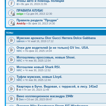
Угоны авто и помощь полиции
ttl
» Вс дек 15, 2019 21:55
ПРАВИЛА КЛУБА!
exigo
» Ср дек 04, 2013 12:30
Правила раздела "Продам"
Andr3y
» Вс фев 10, 2013 14:30
ТЕМЫ
Мужские ароматы Dior Gucci Herrera Dolce Gabbana
talimon
» Чт май 16, 2019 17:12
Очки для водителей (и не только) GV Inc. USA.
NRC
» Пн фев 10, 2025 14:04
Мотошлемы кроссовые, новые Shoei.
NRC
» Чт янв 30, 2025 12:54
Мотошлем новый Shark RSI.
NRC
» Чт янв 30, 2025 12:52
Туфли мужские, новые Lloyd.
NRC
» Чт янв 30, 2025 12:44
Квартира в Буче. Видовая, с террасой, в лесу. 141м2
ttl
» Пт окт 20, 2023 12:49
Вино коллекционное масандра 1948г
Den
» Сб окт 28, 2023 09:47
Пуховик Nike Sportswear Storm-FIT Windrunner