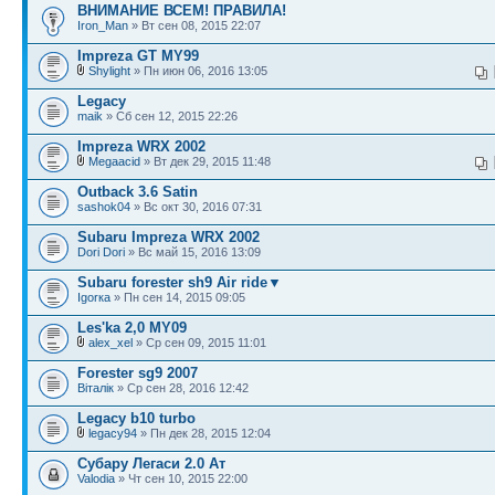
ВНИМАНИЕ ВСЕМ! ПРАВИЛА!
Iron_Man
» Вт сен 08, 2015 22:07
Impreza GT MY99
Shylight
» Пн июн 06, 2016 13:05
Legacy
maik
» Сб сен 12, 2015 22:26
Impreza WRX 2002
Megaacid
» Вт дек 29, 2015 11:48
Outback 3.6 Satin
sashok04
» Вс окт 30, 2016 07:31
Subaru Impreza WRX 2002
Dori Dori
» Вс май 15, 2016 13:09
Subaru forester sh9 Air ride▼
Igorка
» Пн сен 14, 2015 09:05
Les'ka 2,0 MY09
alex_xel
» Ср сен 09, 2015 11:01
Forester sg9 2007
Віталік
» Ср сен 28, 2016 12:42
Legacy b10 turbo
legacy94
» Пн дек 28, 2015 12:04
Субару Легаси 2.0 Ат
Valodia
» Чт сен 10, 2015 22:00