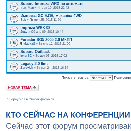
Subaru Impreza WRX на автомате
Iron_Man
» Чт сен 10, 2015 22:42
Импреза GC EJ16, механіка 4WD
Bok
» Пт сен 25, 2015 11:20
Impreza WRX 08
Jetty
» Сб апр 09, 2016 10:44
Forester SG5 2005,2.0 МКПП
MaskaS
» Вт янв 12, 2016 21:00
Subaru Outback
jokerBC
» Вс дек 06, 2015 17:02
Legacy 3.0 6mt
Zarevich
» Вт ноя 24, 2015 16:14
Показать темы за:
Поле сорт
Новая тема
Вернуться в Список форумов
КТО СЕЙЧАС НА КОНФЕРЕНЦИИ
Сейчас этот форум просматриваю