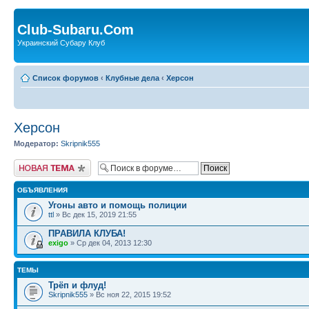
Club-Subaru.Com
Украинский Субару Клуб
Список форумов
‹
Клубные дела
‹
Херсон
Херсон
Модератор:
Skripnik555
Новая тема
ОБЪЯВЛЕНИЯ
Угоны авто и помощь полиции
ttl
» Вс дек 15, 2019 21:55
ПРАВИЛА КЛУБА!
exigo
» Ср дек 04, 2013 12:30
ТЕМЫ
Трёп и флуд!
Skripnik555
» Вс ноя 22, 2015 19:52