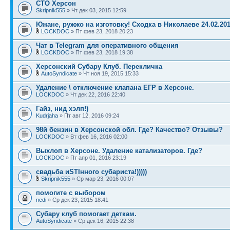
СТО Херсон
Skripnik555
» Чт дек 03, 2015 12:59
Южане, ружжо на изготовку! Сходка в Николаеве 24.02.20
LOCKDOC
» Пт фев 23, 2018 20:23
Чат в Telegram для оперативного общения
LOCKDOC
» Пт фев 23, 2018 19:38
Херсонский Субару Клуб. Перекличка
AutoSyndicate
» Чт ноя 19, 2015 15:33
Удаление \ отключение клапана ЕГР в Херсоне.
LOCKDOC
» Чт дек 22, 2016 22:40
Гайз, нид хэлп!)
Kudrjaha
» Пт авг 12, 2016 09:24
98й бензин в Херсонской обл. Где? Качество? Отзывы?
LOCKDOC
» Вт фев 16, 2016 02:00
Выхлоп в Херсоне. Удаление катализаторов. Где?
LOCKDOC
» Пт апр 01, 2016 23:19
свадьба иSTIнного субариста!)))))
Skripnik555
» Ср мар 23, 2016 00:07
помогите с выбором
nedi
» Ср дек 23, 2015 18:41
Субару клуб помогает деткам.
AutoSyndicate
» Ср дек 16, 2015 22:38