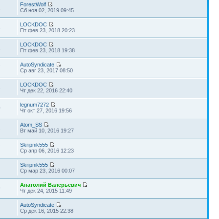
ForestWolf
2
Сб ноя 02, 2019 09:45
LOCKDOC
6
Пт фев 23, 2018 20:23
LOCKDOC
1
Пт фев 23, 2018 19:38
AutoSyndicate
7
Ср авг 23, 2017 08:50
LOCKDOC
3
Чт дек 22, 2016 22:40
legnum7272
0
Чт окт 27, 2016 19:56
Atom_SS
1
Вт май 10, 2016 19:27
Skripnik555
7
Ср апр 06, 2016 12:23
Skripnik555
Ср мар 23, 2016 00:07
Анатолий Валерьевич
9
Чт дек 24, 2015 11:49
AutoSyndicate
Ср дек 16, 2015 22:38