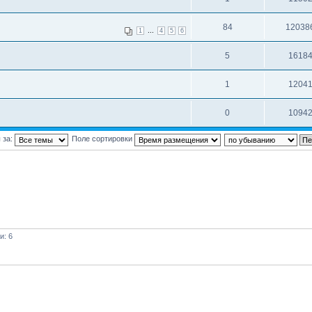
84
12038
...
1
4
5
6
5
1618
1
1204
0
1094
 за:
Поле сортировки
и: 6