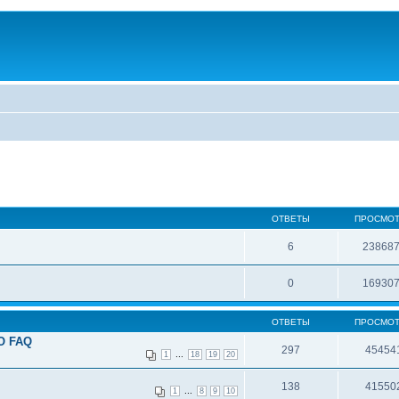
ОТВЕТЫ
ПРОСМО
6
23868
0
16930
ОТВЕТЫ
ПРОСМО
О FAQ
297
45454
...
1
18
19
20
138
41550
...
1
8
9
10