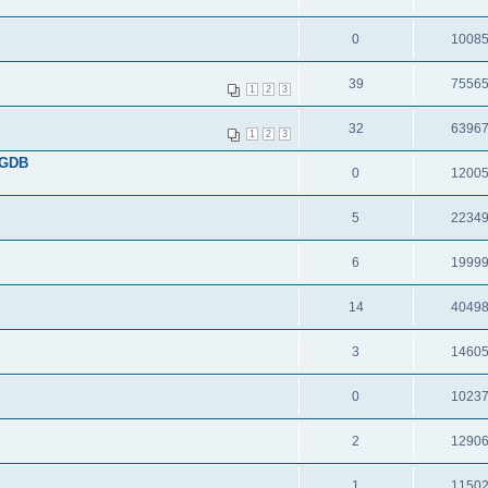
0
1008
39
7556
1
2
3
32
6396
1
2
3
 GDB
0
1200
5
2234
6
1999
14
4049
3
1460
0
1023
2
1290
1
1150