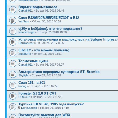
Впрыск водометанола
Captain911
» Вс авг 05, 2018 06:46
Свап EJ205/207/255/257/EZ30T в B12
YanSats
» Сб апр 30, 2016 08:52
ej20y в be5(atmo), кто что подскажет?
wandersage
» Пт мар 02, 2018 18:28
Установка интеркулера и маслокулера на Subaru Impreza
Hardwarest
» Пт ноя 24, 2017 09:53
EJ20XY - что можем поиметь)
SubaSTIk
» Вт окт 11, 2016 23:11
Тормозные щиты
Captain911
» Вс окт 01, 2017 08:07
Альтернатива передним суппортам STI Brembo
Shylight
» Ср июн 21, 2017 13:07
Свап 161 на 201
konog
» Пт апр 15, 2016 07:58
Forester SJ 2,0 XT CVT
DOC327
» Вс мар 12, 2017 10:22
Турбина IHI VF 48, 1985 года выпуска?
DeniSSko88
» Пн дек 26, 2016 17:19
Посоветуйте выхлоп для WRX