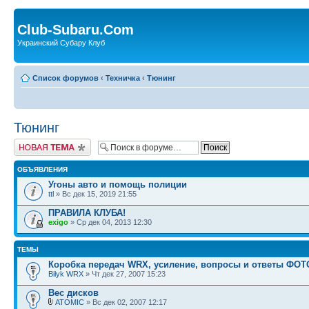
Club-Subaru.Com
Украинский Субару Клуб
Список форумов
‹
Техничка
‹
Тюнинг
Тюнинг
Новая тема
ОБЪЯВЛЕНИЯ
Угоны авто и помощь полиции
ttl
» Вс дек 15, 2019 21:55
ПРАВИЛА КЛУБА!
exigo
» Ср дек 04, 2013 12:30
ТЕМЫ
Коробка передач WRX, усиление, вопросы и ответы ФОТ
Bilyk WRX
» Чт дек 27, 2007 15:23
Вес дисков
ATOMIC
» Вс дек 02, 2007 12:17