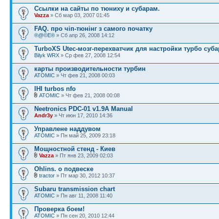
Ссылки на сайты по тюниху и субарам.
Vazza
» Сб мар 03, 2007 01:45
FAQ. про чіп-тюнінг з самого початку
®@©E®
» Сб апр 26, 2008 14:12
TurboXS Utec-мозг-перехватчик для настройки турбо суб
Bilyk WRX
» Ср фев 27, 2008 12:54
карты производительности турбин
ATOMIC
» Чт фев 21, 2008 00:03
IHI turbos nfo
ATOMIC
» Чт фев 21, 2008 00:08
Neetronics PDC-01 v1.9A Manual
Andr3y
» Чт июн 17, 2010 14:36
Управлене наддувом
ATOMIC
» Пн май 25, 2009 23:18
Мощностной стенд - Киев
Vazza
» Пт янв 23, 2009 02:03
Ohlins. о подвеске
tractor
» Пт мар 30, 2012 10:37
Subaru transmission chart
ATOMIC
» Пн авг 11, 2008 11:40
Проверка боем!
ATOMIC
» Пн сен 20, 2010 12:44