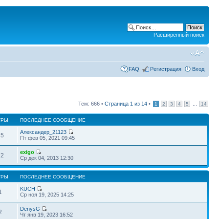
Расширенный поиск
FAQ
Регистрация
Вход
Тем: 666 •
Страница
1
из
14
•
...
1
2
3
4
5
14
ТРЫ
ПОСЛЕДНЕЕ СООБЩЕНИЕ
Александер_21123
75
Пт фев 05, 2021 09:45
exigo
72
Ср дек 04, 2013 12:30
ТРЫ
ПОСЛЕДНЕЕ СООБЩЕНИЕ
KUCH
1
Ср ноя 19, 2025 14:25
DenysG
2
Чт янв 19, 2023 16:52