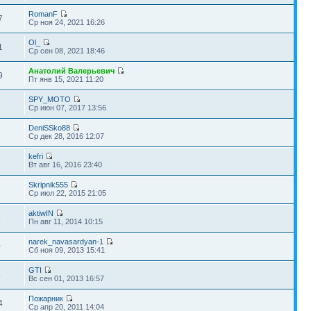
RomanF
7
Ср ноя 24, 2021 16:26
Ol_
1
Ср сен 08, 2021 18:46
Анатолий Валерьевич
9
Пт янв 15, 2021 11:20
SPY_MOTO
1
Ср июн 07, 2017 13:56
DeniSSko88
3
Ср дек 28, 2016 12:07
kefri
7
Вт авг 16, 2016 23:40
Skripnik555
3
Ср июл 22, 2015 21:05
aktiwIN
4
Пн авг 11, 2014 10:15
narek_navasardyan-1
0
Сб ноя 09, 2013 15:41
GTI
4
Вс сен 01, 2013 16:57
Пожарник
4
Ср апр 20, 2011 14:04