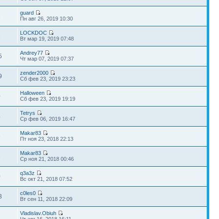
guard
3
Пн авг 26, 2019 10:30
LOCKDOC
6
Вт мар 19, 2019 07:48
Andrey77
5
Чт мар 07, 2019 07:37
zender2000
9
Сб фев 23, 2019 23:23
Halloween
0
Сб фев 23, 2019 19:19
Tetrys
4
Ср фев 06, 2019 16:47
Makar83
5
Пт ноя 23, 2018 22:13
Makar83
3
Ср ноя 21, 2018 00:46
q3a3z
0
Вс окт 21, 2018 07:52
c0les0
3
Вт сен 11, 2018 22:09
Vladislav.Obiuh
2
Чт авг 16, 2018 16:11