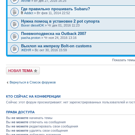
Archie
» Вт дек 27, 2016 16:25
Где правильно прошивать Subaru?
Addict
» Вт фев 11, 2014 22:52
Нужна помощ в установке 2 pot супорта
Boxer dieselOK
» Чт дек 01, 2016 11:23
Пневмоподвеска на Outback 2007
pasha.proton
» Чт ноя 24, 2016 13:16
Выхлоп на импрезу Bolt-on customs
ЖЕНЯ
» Вс окт 30, 2016 15:59
Показать темы
Новая тема
Вернуться в Список форумов
КТО СЕЙЧАС НА КОНФЕРЕНЦИИ
Сейчас этот форум просматривают: нет зарегистрированных пользователей и гост
ПРАВА ДОСТУПА
Вы
не можете
начинать темы
Вы
не можете
отвечать на сообщения
Вы
не можете
редактировать свои сообщения
Вы
не можете
удалять свои сообщения
Вы
не можете
добавлять вложения