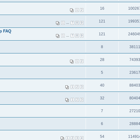
16
10026
1
2
121
19935
...
1
7
8
9
ар FAQ
121
24604
...
1
7
8
9
8
3811
28
7439
1
2
5
2361
40
8840
1
2
3
32
8040
1
2
3
7
2721
6
2888
54
11491
1
2
3
4