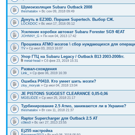
Шумоизоляция Subaru Outback 2008
theshatalov
» Вс сен 09, 2018 09:49
Дунуть в EZ30D. Поршня Supertech. Выбор СЖ.
LOCKDOC
» Вс июл 17, 2016 05:12
Усиление коробки автомат Subaru Forester SG9 4EAT
JOHNNY_G
» Пн ноя 04, 2013 17:42
Прошивка АТМО мозгов \ сбор нуждающихся для операц
TV
» Ср июл 03, 2013 16:07
Упор ГТЦ на Subaru Legacy / Outback B13 2003-2008гг.
metal-head
» Сб фев 23, 2019 15:31
Развал-схождения
Link_
» Ср фев 06, 2019 16:39
Ошибка P0410. Кто умеет шить мозги?
zloy_moryak
» Ср июл 04, 2018 13:04
JE PISTONS SUGGEST CLEARANCE 0,05-0,06
MGELIDZE
» Ср июл 25, 2018 21:17
Турбинирование 2.5 Атмо, занимаются ли в Украине?
theshatalov
» Вт сен 11, 2018 21:37
Raptor Supercharger для Outback 2.5 AT
c0les0
» Вс окт 27, 2013 23:55
Ej255 настройка
Владимир2013
» Вт май 08, 2018 05:50