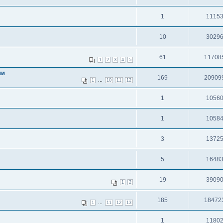
1
1115
10
3029
61
11708
1
2
3
4
5
ии
169
20909
...
1
10
11
12
1
1056
1
1058
3
1372
5
1648
19
3909
1
2
185
18472
...
1
11
12
13
1
1180