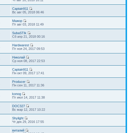
Captain911
5
Вс авг 05, 2018 06:46
Мажор
5
Пт авг 03, 2018 11:49
SubaSTIk
7
Сб апр 21, 2018 00:16
Hardwarest
5
Пт ноя 24, 2017 09:53
Николай
9
Ср ноя 08, 2017 22:53
Captain911
9
Пн окт 09, 2017 17:41
Producer
8
Пн сен 11, 2017 11:36
konog
5
Пт июл 14, 2017 11:38
DOC327
7
Вс мар 12, 2017 10:22
Shylight
6
Чт дек 29, 2016 17:55
виталий
2