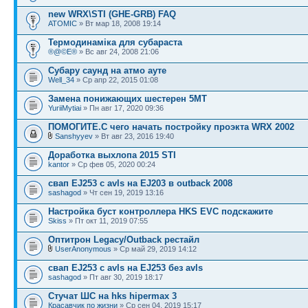
new WRX\STI (GHE-GRB) FAQ
ATOMIC
» Вт мар 18, 2008 19:14
Термодинаміка для субараста
®@©E®
» Вс авг 24, 2008 21:06
Субару саунд на атмо ауте
Well_34
» Ср апр 22, 2015 01:08
Замена понижающих шестерен 5МТ
YuriiMytiai
» Пн авг 17, 2020 09:36
ПОМОГИТЕ.C чего начать постройку проэкта WRX 2002
Sanshyyev
» Вт авг 23, 2016 19:40
Доработка выхлопа 2015 STI
kantor
» Ср фев 05, 2020 00:24
свап EJ253 c avls на EJ203 в outback 2008
sashagod
» Чт сен 19, 2019 13:16
Настройка буст контроллера HKS EVC подскажите
Skiss
» Пт окт 11, 2019 07:55
Оптитрон Legacy/Outback рестайл
UserAnonymous
» Ср май 29, 2019 14:12
свап EJ253 c avls на EJ253 без avls
sashagod
» Пт авг 30, 2019 18:17
Стучат ШС на hks hipermax 3
Красавчик по жизни
» Ср сен 04, 2019 15:17