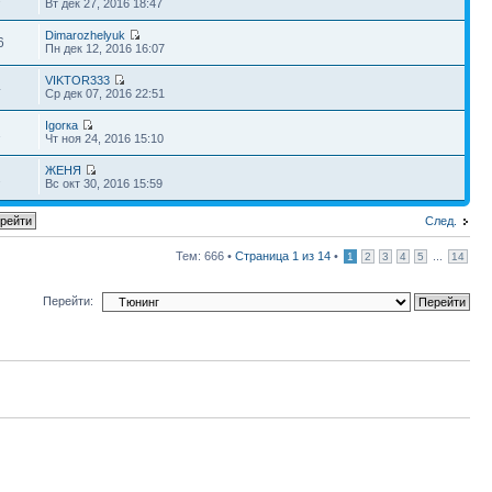
Вт дек 27, 2016 18:47
Dimarozhelyuk
6
Пн дек 12, 2016 16:07
VIKTOR333
4
Ср дек 07, 2016 22:51
Igorка
1
Чт ноя 24, 2016 15:10
ЖЕНЯ
2
Вс окт 30, 2016 15:59
След.
Тем: 666 •
Страница
1
из
14
•
...
1
2
3
4
5
14
Перейти: