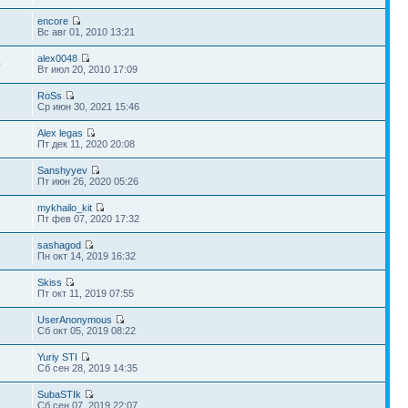
encore
6
Вс авг 01, 2010 13:21
alex0048
0
Вт июл 20, 2010 17:09
RoSs
3
Ср июн 30, 2021 15:46
Alex legas
6
Пт дек 11, 2020 20:08
Sanshyyev
5
Пт июн 26, 2020 05:26
mykhailo_kit
1
Пт фев 07, 2020 17:32
sashagod
8
Пн окт 14, 2019 16:32
Skiss
Пт окт 11, 2019 07:55
UserAnonymous
9
Сб окт 05, 2019 08:22
Yuriy STI
9
Сб сен 28, 2019 14:35
SubaSTIk
8
Сб сен 07, 2019 22:07