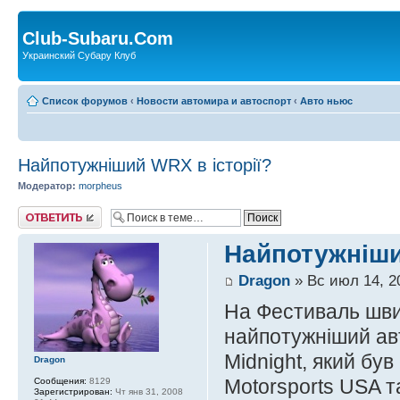
Club-Subaru.Com
Украинский Субару Клуб
Список форумов
‹
Новости автомира и автоспорт
‹
Авто ньюс
Найпотужніший WRX в історії?
Модератор:
morpheus
Ответить
Найпотужніши
Dragon
» Вс июл 14, 2
На Фестиваль швид
найпотужніший ав
Midnight, який бу
Dragon
Motorsports USA т
Сообщения:
8129
Зарегистрирован:
Чт янв 31, 2008