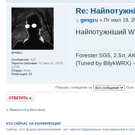
Re: Найпотужні
gengzu
» Пт июл 19, 2
Найпотужніший WR
gengzu
Forester SG5, 2.5л, 
Сообщения:
415
(Tuned by BilykWRX) 
Зарегистрирован:
Чт фев 21, 2013
13:33
Откуда:
Киев
Репутация:
22
Показать сообщения за:
Поле 
Ответить
Вернуться в Авто ньюс
КТО СЕЙЧАС НА КОНФЕРЕНЦИИ
Сейчас этот форум просматривают: нет зарегистрированных пользователей и гост