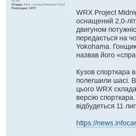
01:44
Откуда:
Київ, столиця Київської Русі!
Репутация:
1457
WRX Project Midni
оснащений 2,0-лі
двигуном потужніс
передається на чо
Yokohama. Гонщик 
назвав його «спра
Кузов спорткара 
полегшили шасі. В
цього WRX складає
версію спорткара.
відбудеться 11 лип
https://news.infoca