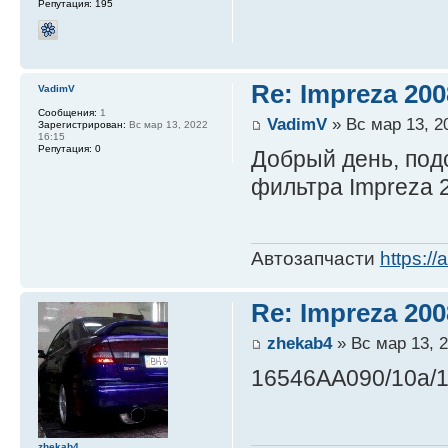
Репутация:
195
Re: Impreza 20
VadimV
Сообщения:
1
VadimV
» Вс мар 13, 2
Зарегистрирован:
Вс мар 13, 2022
16:15
Репутация:
0
Добрый день, под
фильтра Impreza 2
Автозапчасти
https://
Re: Impreza 20
zhekab4
» Вс мар 13, 2
16546AA090/10а/1
zhekab4