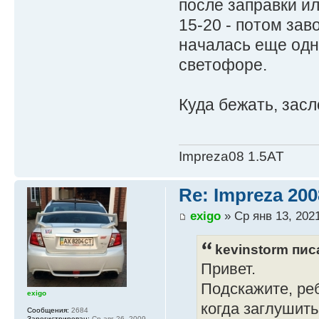
после заправки и
15-20 - потом зав
началась еще одн
светофоре.
Куда бежать, зас
Impreza08 1.5AT
Re: Impreza 20
exigo
» Ср янв 13, 202
kevinstorm писа
Привет.
Подскажите, реб
exigo
когда заглушить
Сообщения:
2684
Зарегистрирован:
Ср авг 26, 2009