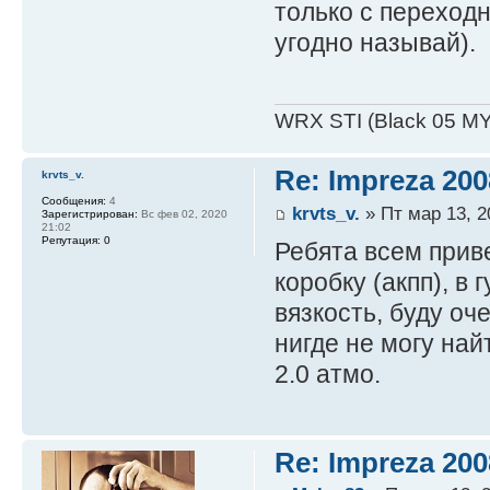
только с переходн
угодно называй).
WRX STI (Black 05 MY
Re: Impreza 20
krvts_v.
Сообщения:
4
krvts_v.
» Пт мар 13, 2
Зарегистрирован:
Вс фев 02, 2020
21:02
Репутация:
0
Ребята всем приве
коробку (акпп), в
вязкость, буду о
нигде не могу най
2.0 атмо.
Re: Impreza 20