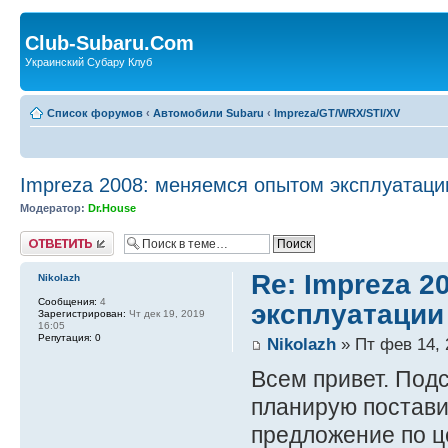
Club-Subaru.Com
Украинский Субару Клуб
Список форумов
‹
Автомобили Subaru
‹
Impreza/GT/WRX/STI/XV
Impreza 2008: меняемся опытом эксплуатаци
Модератор:
Dr.House
Ответить
Re: Impreza 
Nikolazh
Сообщения:
4
эксплуатации
Зарегистрирован:
Чт дек 19, 2019
16:05
Репутация:
0
Nikolazh
» Пт фев 14, 
Всем привет. Подс
планирую постави
предложение по ц