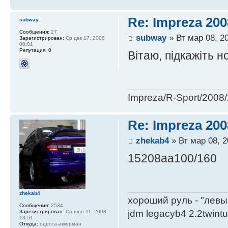
Re: Impreza 20
subway
Сообщения:
27
subway
» Вт мар 08, 2
Зарегистрирован:
Ср дек 17, 2008
00:01
Репутация:
0
Вітаю, підкажіть 
Impreza/R-Sport/200
Re: Impreza 20
zhekab4
» Вт мар 08, 2
15208aa100/160
zhekab4
хороший руль - "левы
Сообщения:
2534
jdm legacyb4 2.2twint
Зарегистрирован:
Ср июн 11, 2008
13:51
Откуда:
одесса-аккерман