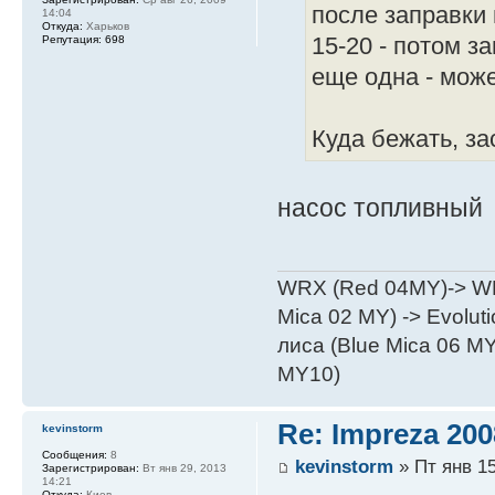
после заправки 
14:04
Откуда:
Харьков
Репутация:
698
15-20 - потом з
еще одна - може
Куда бежать, з
насос топливный
WRX (Red 04MY)-> WRX
Mica 02 MY) -> Evoluti
лиса (Blue Mica 06 MY)
MY10)
Re: Impreza 20
kevinstorm
Сообщения:
8
kevinstorm
» Пт янв 15
Зарегистрирован:
Вт янв 29, 2013
14:21
Откуда:
Киев