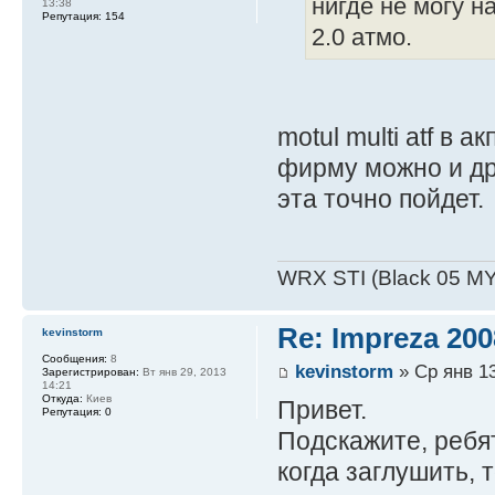
нигде не могу н
13:38
Репутация:
154
2.0 атмо.
motul multi atf в а
фирму можно и др
эта точно пойдет.
WRX STI (Black 05 MY
Re: Impreza 20
kevinstorm
Сообщения:
8
kevinstorm
» Ср янв 13
Зарегистрирован:
Вт янв 29, 2013
14:21
Откуда:
Киев
Привет.
Репутация:
0
Подскажите, ребят
когда заглушить, 