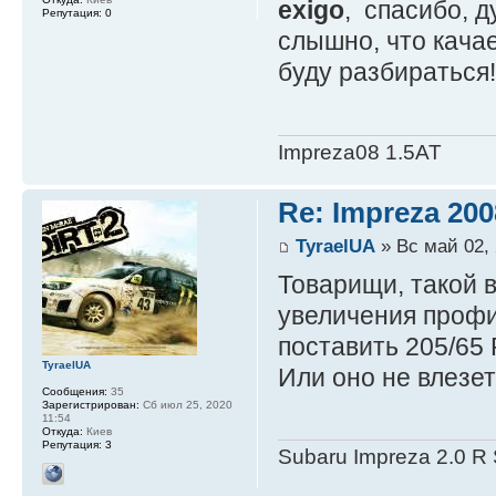
exigo
, спасибо, 
Репутация:
0
слышно, что кача
буду разбираться!
Impreza08 1.5AT
Re: Impreza 20
TyraelUA
» Вс май 02, 
Товарищи, такой в
увеличения профил
поставить 205/65 
TyraelUA
Или оно не влезет 
Сообщения:
35
Зарегистрирован:
Сб июл 25, 2020
11:54
Откуда:
Киев
Репутация:
3
Subaru Impreza 2.0 R 