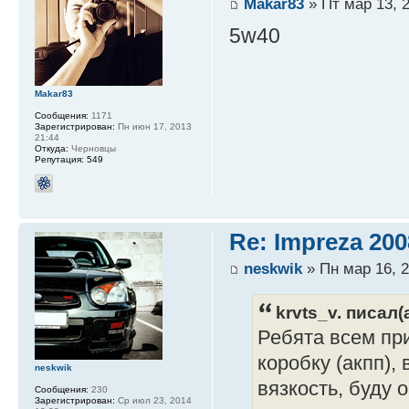
Makar83
» Пт мар 13, 2
5w40
Makar83
Сообщения:
1171
Зарегистрирован:
Пн июн 17, 2013
21:44
Откуда:
Черновцы
Репутация:
549
Re: Impreza 20
neskwik
» Пн мар 16, 2
krvts_v. писал(а
Ребята всем при
коробку (акпп),
neskwik
вязкость, буду
Сообщения:
230
Зарегистрирован:
Ср июл 23, 2014