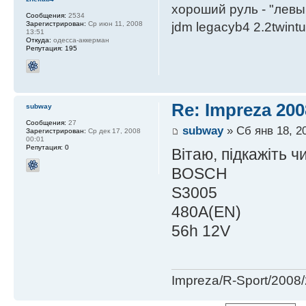
хороший руль - "левы
Сообщения:
2534
jdm legacyb4 2.2twint
Зарегистрирован:
Ср июн 11, 2008
13:51
Откуда:
одесса-аккерман
Репутация:
195
Re: Impreza 20
subway
Сообщения:
27
subway
» Сб янв 18, 2
Зарегистрирован:
Ср дек 17, 2008
00:01
Репутация:
0
Вітаю, підкажіть 
BOSCH
S3005
480A(EN)
56h 12V
Impreza/R-Sport/200