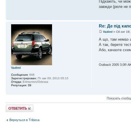
Підкажіть, чи мож
завжди (реле не п
Re: Де під ка
VadimI
» Сб окт 19,
А що, там немаэ 
А так, берете тес
Або, качаэте схем
Outback 2005 3.0R А
VadimI
Сообщения:
946
Зарегистрирован:
Пт авг 09, 2013 05:15
Откуда:
Edmonton/Odessa
Репутация:
39
Показать сообщ
Ответить
Вернуться в Tribeca