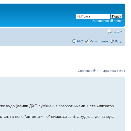
Расширенный поиск
FAQ
Регистрация
Вход
Сообщений: 2 • Страница
1
из
1
йске чудо (лампи ДХО суміщені з поворотниками + стабилизатор
єтся, як воно "автоматично" вимикається), а кудись, де напруга