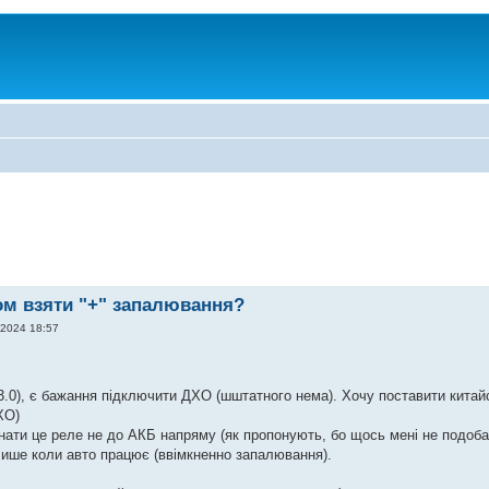
ом взяти "+" запалювання?
 2024 18:57
3.0), є бажання підключити ДХО (шштатного нема). Хочу поставити кита
ХО)
днати це реле не до АКБ напряму (як пропонують, бо щось мені не подоба
лише коли авто працює (ввімкненно запалювання).