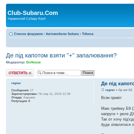
Club-Subaru.Com
Украинский Субару Клуб
Список форумов
‹
Автомобили Subaru
‹
Tribeca
Де під капотом взяти "+" запалювання?
Модератор:
Dr.House
Ответить
Де під капот
ragnar
ragnar
» Ср окт 02,
Сообщения:
17
Зарегистрирован:
Пн апр 11, 2016 12:36
Всім привіт
Откуда:
Харьков
Репутация:
0
Маю трибеку Б9 (
напруги + реле Д
Так от хочу під'є
буде зїявлятися 