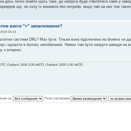
на десь легко знайти щось таке, де напруга буде з'являтися саме у заве
еревіряв ще, не хочу їх винімати без потреби, якщо там на них теж таког
потом взяти "+" запалювання?
 2024 03:14
штатноi системи DRL? Маэ бути. Тiльки вона пiдключена на ближнэ чи да
тер i шукаэте в болоку запобiжникiв. Немаэ там бути напруги завжди на в
у з iнтернет.
KПП, Outback 2008 3.0R AКПП, Outback 2009 3.0R АКПП.
ения за:
Поле сортировки