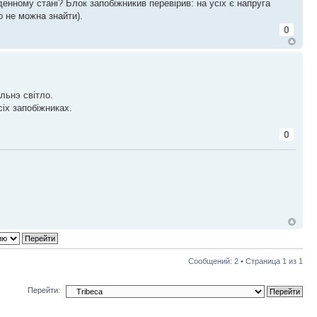
денному стані? Блок запобіжникив перевірив: на усіх є напруга
о не можна знайти).
0
льнэ свiтло.
сiх запобiжниках.
0
Сообщений: 2 • Страница
1
из
1
Перейти: