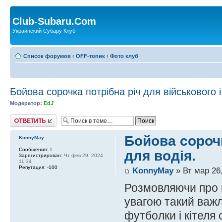
Club-Subaru.Com
Украинский Субару Клуб
Список форумов
‹
OFF-топик
‹
Фото клуб
Бойова сорочка потрібна річ для військового і
Модератор:
EdJ
Ответить
Бойова сорочк
KonnyMay
Сообщения:
1
для водія.
Зарегистрирован:
Чт фев 29, 2024
11:34
Репутация:
-100
KonnyMay
» Вт мар 26,
Розмовляючи про 
увагою такий важл
футболки і кітеля