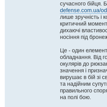
сучасного бійця. 
defense.com.ua/ody
лише зручність і к
критичний момент. 
дихаючі властивос
носіння під броне
Це - один елемент 
обладнання. Від г
окулярів до рюкза
значення і призна
вирушає в бій зі 
та надійним супут
правильного споря
на полі бою.