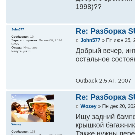
1998)??
Re: Разборка 
John577
Сообщения:
10
John577
» Пт июн 25, 
Зарегистрирован:
Пн янв 06, 2014
02:27
Откуда:
Николаев
Добрый вечер, ин
Репутация:
0
остальное состоян
Outback 2.5 AT, 2007
Re: Разборка 
Wozey
» Пн дек 20, 20
Ищу задний бампе
крышкой багажник
Wozey
Также нужны пере
Сообщения:
133