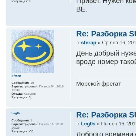
Привет. Нужен ко
Репутация:
0
ВЕ.
Re: Разборка 
sferap
» Ср янв 16, 201
День добрый нуже
вроде номер так
sferap
Морской фрегат
Сообщения:
10
Зарегистрирован:
Пн июл 04, 2016
13:30
Откуда:
Харьков
Репутация:
0
Re: Разборка 
Leg0s
Сообщения:
1
Leg0s
» Пн сен 16, 201
Зарегистрирован:
Пн сен 16, 2019
20:29
Репутация:
-50
Доброго времени с