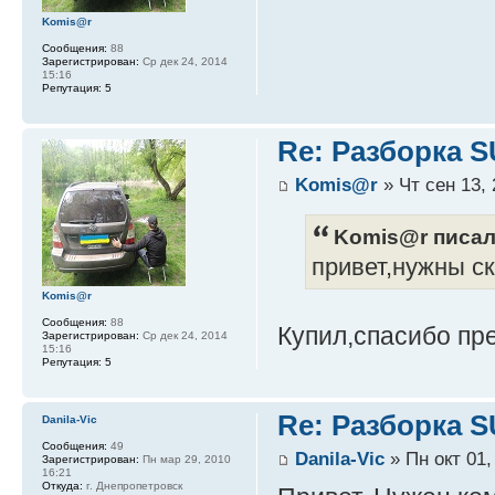
Komis@r
Сообщения:
88
Зарегистрирован:
Ср дек 24, 2014
15:16
Репутация:
5
Re: Разборка 
Komis@r
» Чт сен 13, 
Komis@r писал(
привет,нужны с
Komis@r
Сообщения:
88
Купил,спасибо п
Зарегистрирован:
Ср дек 24, 2014
15:16
Репутация:
5
Re: Разборка 
Danila-Vic
Сообщения:
49
Danila-Vic
» Пн окт 01,
Зарегистрирован:
Пн мар 29, 2010
16:21
Откуда:
г. Днепропетровск