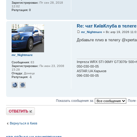
Зарегистрирован:
Пт сен 28, 2018
12:02
Репутация:
0
Re: чат КиївКлуба в телеге
mr_Nightmare
» Вс апр 19, 2026 11:0
Добавьте плиз в телегу @xperta
mr_Nightmare
Impreza WRX STI 06MY GT3076r 500+H
Сообщения:
83
Зарегистрирован:
Пн июн 23, 2008
050-030-00-05
15:28
ASTAR.UA Харьков
Откуда:
Донецк
096-030-00-05
Репутация:
-1
Показать сообщения за:
Поле 
Ответить
Вернуться в Киев