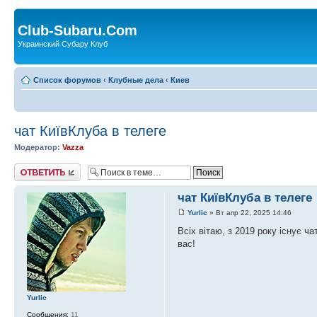
Club-Subaru.Com
Украинский Субару Клуб
Список форумов
‹
Клубные дела
‹
Киев
чат КиївКлуба в телеге
Модератор:
Vazza
Ответить
чат КиївКлуба в телеге
Yurlic
» Вт апр 22, 2025 14:46
Всіх вітаю, з 2019 року існує ча
вас!
Yurlic
Сообщения:
11