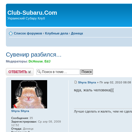
Club-Subaru.Com
Украинский Субару Клуб
Список форумов
‹
Клубные дела
‹
Донецк
Сувенир разбился...
Модераторы:
Dr.House
,
EdJ
Ответить
Shyra Shyra
» Пт апр 02, 2010 08:08
мда, жаль человека(((
Shyra Shyra
Лучше сделать и жалеть, чем не сдел
Сообщения:
35
Зарегистрирован:
Ср апр 08, 2009
12:52
Откуда:
Донецк