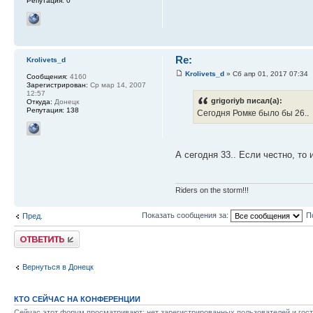
Репутация:
0
Re:
Krolivets_d
Krolivets_d
» Сб апр 01, 2017 07:34
Сообщения:
4160
Зарегистрирован:
Ср мар 14, 2007
12:57
grigoriyb писал(а):
Откуда:
Донецк
Репутация:
138
Сегодня Ромке было бы 26..
А сегодня 33.. Если честно, то 
Riders on the storm!!!
Показать сообщения за:
П
Пред.
Ответить
Вернуться в Донецк
КТО СЕЙЧАС НА КОНФЕРЕНЦИИ
Сейчас этот форум просматривают: нет зарегистрированных пользователей и гост