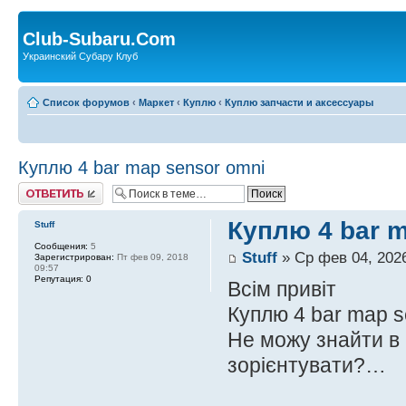
Club-Subaru.Com
Украинский Субару Клуб
Список форумов
‹
Маркет
‹
Куплю
‹
Куплю запчасти и аксессуары
Куплю 4 bar map sensor omni
Ответить
Куплю 4 bar 
Stuff
Сообщения:
5
Stuff
» Ср фев 04, 2026
Зарегистрирован:
Пт фев 09, 2018
09:57
Репутация:
0
Всім привіт
Куплю 4 bar map s
Не можу знайти в 
зорієнтувати?…