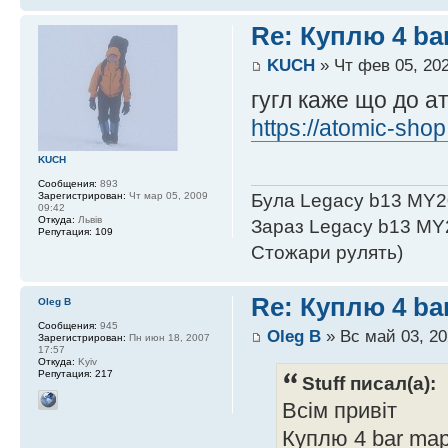
Re: Куплю 4 ba
KUCH
» Чт фев 05, 202
гугл каже що до а
https://atomic-sho
KUCH
Сообщения:
893
Зарегистрирован:
Чт мар 05, 2009
Була Legacy b13 MY2
09:42
Откуда:
Львів
Зараз Legacy b13 MY
Репутация:
109
Стожари рулять)
Re: Куплю 4 ba
Oleg B
Сообщения:
945
Oleg B
» Вс май 03, 20
Зарегистрирован:
Пн июн 18, 2007
17:57
Откуда:
Kyiv
Репутация:
217
Stuff писал(а):
Всім привіт
Куплю 4 bar map