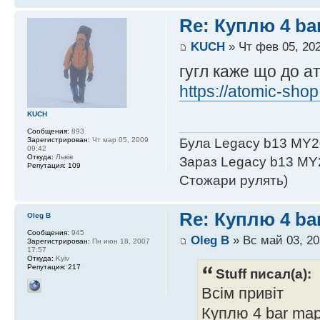
Re: Куплю 4 ba
KUCH
» Чт фев 05, 202
гугл каже що до а
https://atomic-sho
KUCH
Сообщения:
893
Зарегистрирован:
Чт мар 05, 2009
Була Legacy b13 MY2
09:42
Откуда:
Львів
Зараз Legacy b13 MY
Репутация:
109
Стожари рулять)
Re: Куплю 4 ba
Oleg B
Сообщения:
945
Oleg B
» Вс май 03, 20
Зарегистрирован:
Пн июн 18, 2007
17:57
Откуда:
Kyiv
Репутация:
217
Stuff писал(а):
Всім привіт
Куплю 4 bar map