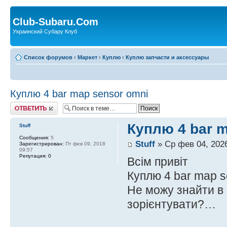
Club-Subaru.Com
Украинский Субару Клуб
Список форумов
‹
Маркет
‹
Куплю
‹
Куплю запчасти и аксессуары
Куплю 4 bar map sensor omni
Ответить
Куплю 4 bar 
Stuff
Сообщения:
5
Stuff
» Ср фев 04, 2026
Зарегистрирован:
Пт фев 09, 2018
09:57
Репутация:
0
Всім привіт
Куплю 4 bar map s
Не можу знайти в 
зорієнтувати?…