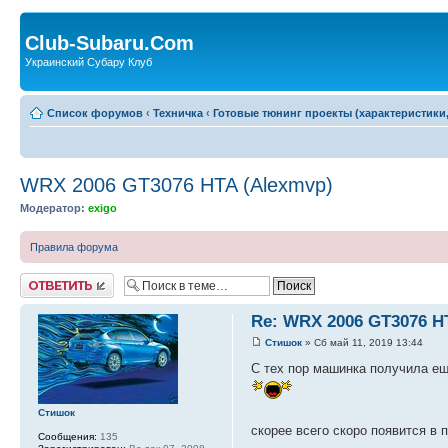
Club-Subaru.Com
Украинский Субару Клуб
Список форумов
‹
Техничка
‹
Готовые тюнинг проекты (характеристики
WRX 2006 GT3076 HTA (Alexmvp)
Модератор:
exigo
Правила форума
Ответить
Re: WRX 2006 GT3076 H
Стишок
» Сб май 11, 2019 13:44
С тех пор машинка получила ещ
Стишок
скорее всего скоро появится в
Сообщения:
135