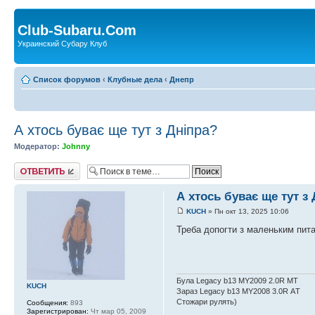
Club-Subaru.Com
Украинский Субару Клуб
Список форумов
‹
Клубные дела
‹
Днепр
А хтось буває ще тут з Дніпра?
Модератор:
Johnny
Ответить
А хтось буває ще тут з
KUCH
» Пн окт 13, 2025 10:06
Треба допогти з маленьким пита
Була Legacy b13 MY2009 2.0R MT
KUCH
Зараз Legacy b13 MY2008 3.0R АT
Стожари рулять)
Сообщения:
893
Зарегистрирован:
Чт мар 05, 2009