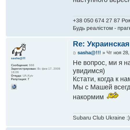
+38 050 674 27 87 Ро
Будь реалістом - пра
Re: Украинская
sasha@!!!
» Чт ноя 28,
sasha@!!!
Не вопрос, ми я н
Сообщения:
668
увидимся)
Зарегистрирован:
Вс фев 17, 2008
18:06
Откуда:
UA,Kyiv
Кстати, когда к н
Репутация:
7
Мы с Машей всегд
накормим
Subaru Club Ukraine :)