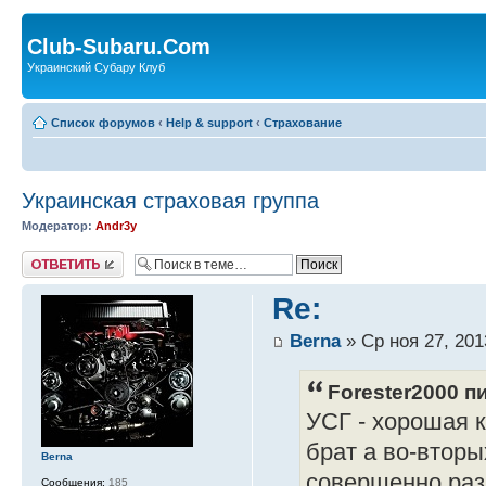
Club-Subaru.Com
Украинский Субару Клуб
Список форумов
‹
Help & support
‹
Страхование
Украинская страховая группа
Модератор:
Andr3y
Ответить
Re:
Berna
» Ср ноя 27, 201
Forester2000 пи
УСГ - хорошая 
брат а во-втор
Berna
совершенно разн
Сообщения:
185