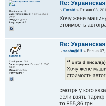
Re: Украинская
Entaid
Entaid
» Пт янв 03, 201
Сообщения:
62
Зарегистрирован:
Пт окт 11, 2013
Хочу жене машину 
00:04
Откуда:
Одесса
Репутация:
-97
стоимость автогр
Re: Украинская
sasha@!!!
» Вт янв 07,
sasha@!!!
Entaid писал(а)
Сообщения:
668
Зарегистрирован:
Вс фев 17, 2008
18:06
Хочу жене машин
Откуда:
UA,Kyiv
Репутация:
7
стоимость авто
смотря у кого как
если взять тариф 
то 855,36 грн.