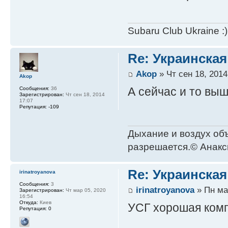
Subaru Club Ukraine :)
Re: Украинская
Akop
» Чт сен 18, 2014
Akop
А сейчас и то выш
Сообщения:
36
Зарегистрирован:
Чт сен 18, 2014
17:07
Репутация:
-109
Дыхание и воздух объ
разрешается.© Анак
Re: Украинская
irinatroyanova
Сообщения:
3
irinatroyanova
» Пн мар
Зарегистрирован:
Чт мар 05, 2020
16:54
Откуда:
Киев
УСГ хорошая комп
Репутация:
0