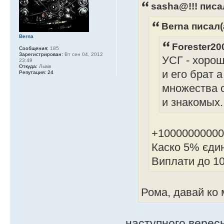
sasha@!!! писал
Berna писал(
Berna
Forester20
Сообщения:
185
Зарегистрирован:
Вт сен 04, 2012
УСГ - хоро
23:49
Откуда:
Львів
и его брат 
Репутация:
24
множества с
и знакомых.
+10000000000
Каско 5% єдин
Виплати до 10
Рома, давай ко 
наступного вересн