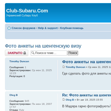
Club-Subaru.Com
Украинский Субару Клуб
Список форумов
‹
Help & support
‹
Клубная помощь
Фото анкеты на шенгенскую визу
Закрыто
Фото анкеты на шенген
Timothy Duncan
Timothy Duncan
» Ср июн 11, 2025 1
Сообщения:
1
Зарегистрирован:
Ср июн 11, 2025
Где сделать фото для анкеты н
12:23
Репутация:
0
Re: Фото анкеты на шенге
Oleg B
Oleg B
» Вт авг 19, 2025 15:55
Сообщения:
945
Зарегистрирован:
Пн июн 18, 2007
В Мадяра гарно фотографують!
17:57
Откуда:
Kyiv