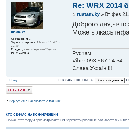
Re: WRX 2014 б
rustam.ky
» Вт фев 21,
Доброго дня,авто 
Може є якась інфа?
rustam.ky
Сообщения:
2
Зарегистрирован:
Сб апр 07, 2018
15:30
Откуда:
Донецк,Украина/Одесса
Рустам
Репутация:
1
Viber 093 567 04 54
Слава Україні!!!
Показать сообщения за:
П
Пред.
Ответить
Вернуться в Расскажите о машине
КТО СЕЙЧАС НА КОНФЕРЕНЦИИ
Сейчас этот форум просматривают: нет зарегистрированных пользователей и гост