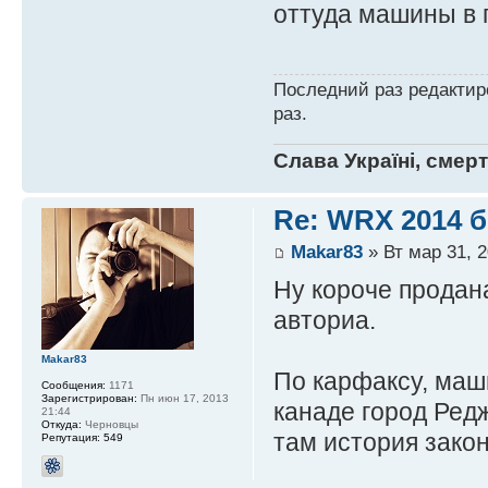
оттуда машины в 
Последний раз редакти
раз.
Слава Україні, смер
Re: WRX 2014 б
Makar83
» Вт мар 31, 2
Ну короче продан
авториа.
Makar83
По карфаксу, маш
Сообщения:
1171
Зарегистрирован:
Пн июн 17, 2013
канаде город Ред
21:44
Откуда:
Черновцы
там история зако
Репутация:
549