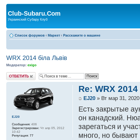
Club-Subaru.Com
Украинский Субару Клуб
Список форумов
‹
Маркет
‹
Расскажите о машине
WRX 2014 біла Львів
Модератор:
exigo
Ответить
Re: WRX 2014 
EJ20
» Вт мар 31, 2020
Есть закрытые ау
он канадский. Нюа
EJ20
Сообщения:
406
зарегаться и учас
Зарегистрирован:
Чт апр 05, 2012
10:42
много, но бывают
Репутация:
77