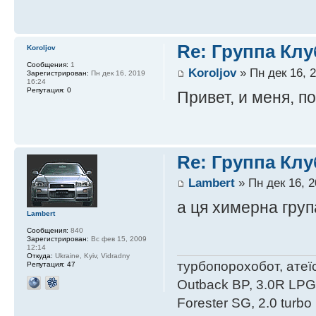
Re: Группа Клу
Koroljov
Сообщения:
1
Koroljov
» Пн дек 16, 
Зарегистрирован:
Пн дек 16, 2019
16:24
Репутация:
0
Привет, и меня, 
Re: Группа Клу
Lambert
» Пн дек 16, 2
а ця химерна група
Lambert
Сообщения:
840
Зарегистрирован:
Вс фев 15, 2009
12:14
Откуда:
Ukraine, Kyiv, Vidradny
турбопорохобот, атеїс
Репутация:
47
Outback BP, 3.0R LPG e
Forester SG, 2.0 turbo 