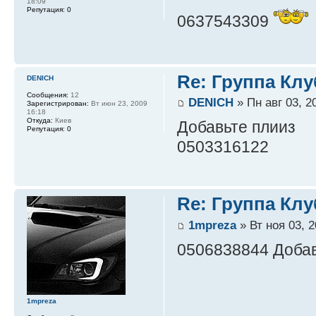
18:09
Репутация:
0
0637543309
Re: Группа Клу
DENICH
Сообщения:
12
DENICH
» Пн авг 03, 2
Зарегистрирован:
Вт июн 23, 2009
16:18
Откуда:
Киев
Добавьте плииз
Репутация:
0
0503316122
Re: Группа Клу
1mpreza
» Вт ноя 03, 2
0506838844 Добав
1mpreza