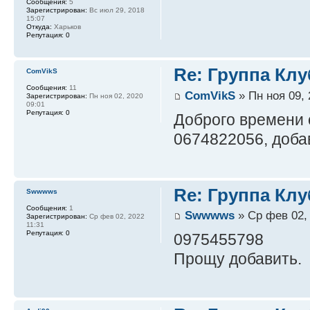
Сообщения:
5
Зарегистрирован:
Вс июл 29, 2018
15:07
Откуда:
Харьков
Репутация:
0
Re: Группа Клу
ComVikS
Сообщения:
11
ComVikS
» Пн ноя 09, 
Зарегистрирован:
Пн ноя 02, 2020
09:01
Репутация:
0
Доброго времени 
0674822056, доба
Re: Группа Клу
Swwwws
Сообщения:
1
Swwwws
» Ср фев 02, 
Зарегистрирован:
Ср фев 02, 2022
11:31
Репутация:
0
0975455798
Прощу добавить.