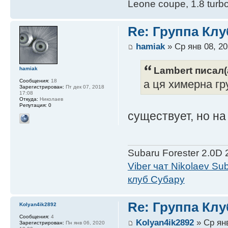
Leone coupe, 1.8 turbo
Re: Группа Клу
hamiak
» Ср янв 08, 20
Lambert писал(
hamiak
Сообщения:
18
а ця химерна гру
Зарегистрирован:
Пт дек 07, 2018
17:08
Откуда:
Николаев
Репутация:
0
существует, но на 
Subaru Forester 2.0D
Viber чат Nikolaev S
клуб Субару
Re: Группа Клу
Kolyan4ik2892
Сообщения:
4
Kolyan4ik2892
» Ср янв
Зарегистрирован:
Пн янв 06, 2020