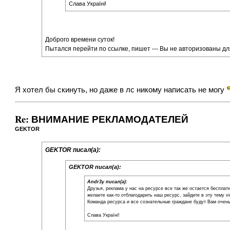
Слава Україні!
Доброго времени суток!
Пытался перейти по ссылке, пишет --- Вы не авторизованы дл
Я хотел бы скинуть, но даже в лс никому написать не могу
Re: ВНИМАНИЕ РЕКЛАМОДАТЕЛЕЙ
GEKTOR
GEKTOR писал(а):
GEKTOR писал(а):
Andr3y писал(а):
Друзья, реклама у нас на ресурсе все так же остается беспла
желаете как-то отблагодарить наш ресурс, зайдите в эту тему
v
Команда ресурса и все сознательные граждане будут Вам очень
Слава Україні!