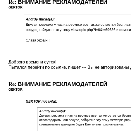
Re: ВНИМАНИЕ РЕКЛАМОДАТЕЛЕЙ
GEKTOR
Andr3y писал(а):
Друзья, реклама у нас на ресурсе все так же остается беспл
ресурс, зайдите в эту тему
viewtopic.php?f=6&t=69636
и помоги
Слава Україні!
Доброго времени суток!
Пытался перейти по ссылке, пишет --- Вы не авторизованы 
Re: ВНИМАНИЕ РЕКЛАМОДАТЕЛЕЙ
GEKTOR
GEKTOR писал(а):
Andr3y писал(а):
Друзья, реклама у нас на ресурсе все так же остается бес
отблагодарить наш ресурс, зайдите в эту тему
viewtopic.php
сознательные граждане будут Вам очень признательны.