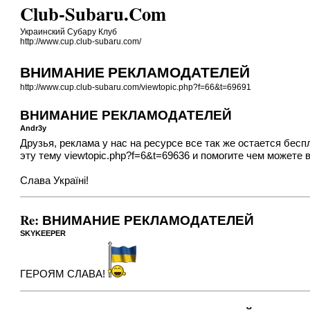
Club-Subaru.Com
Украинский Субару Клуб
http://www.cup.club-subaru.com/
ВНИМАНИЕ РЕКЛАМОДАТЕЛЕЙ
http://www.cup.club-subaru.com/viewtopic.php?f=66&t=69691
ВНИМАНИЕ РЕКЛАМОДАТЕЛЕЙ
Andr3y
Друзья, реклама у нас на ресурсе все так же остается бес
эту тему
viewtopic.php?f=6&t=69636
и помогите чем можете 
Слава Україні!
Re: ВНИМАНИЕ РЕКЛАМОДАТЕЛЕЙ
SKYKEEPER
ГЕРОЯМ СЛАВА!