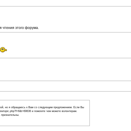
я чтения этого форума.
тной, но я обращаюсь к Вам со следующим предложением. Если Вы
iewtopic.php?f=6&t=69636
и помогите чем можете волонтерам.
 признательны.