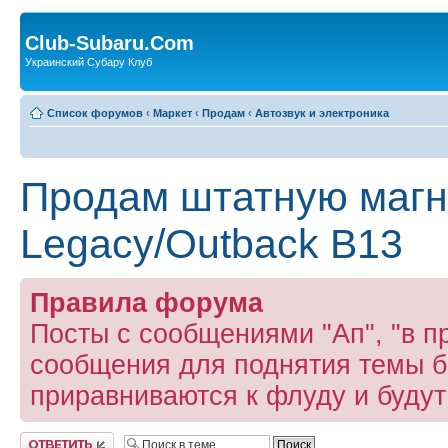
Club-Subaru.Com
Украинский Субару Клуб
Список форумов
‹
Маркет
‹
Продам
‹
Автозвук и электроника
Продам штатную магн
Legacy/Outback B13
Правила форума
Посты с сообщениями "Ап", "в пр
сообщения для поднятия темы б
приравниваются к флуду и буду
Ответить