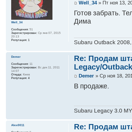
Well_34
» Пт ноя 13, 2
Готов забрать. Те
Дима
Well_34
Сообщения:
51
Зарегистрирован:
Ср янв 07, 2015
20:13
Репутация:
1
Subaru Outback 2008,
Re: Продам шт
Demer
Сообщения:
11
Legacy/Outback
Зарегистрирован:
Вс дек 11, 2011
14:07
Demer
» Ср ноя 18, 20
Откуда:
Киев
Репутация:
4
В продаже.
Subaru Legacy 3.0 M
Re: Продам шт
Alex0011