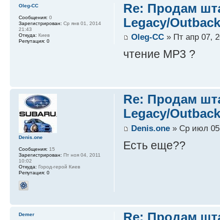
Re: Продам шт
Oleg-CC
Сообщения:
0
Legacy/Outback
Зарегистрирован:
Ср янв 01, 2014
21:43
Oleg-CC
» Пт апр 07, 2
Откуда:
Киев
Репутация:
0
чтение MP3 ?
Re: Продам шт
Legacy/Outback
Denis.one
» Ср июл 05,
Denis.one
Есть еще??
Сообщения:
15
Зарегистрирован:
Пт ноя 04, 2011
10:02
Откуда:
Город-герой Киев
Репутация:
0
Re: Продам шт
Demer