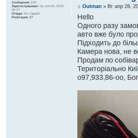
Сообщения:
230
Outman
» Вт апр 28, 2
Зарегистрирован:
Ср ноя 04, 2015
09:27
Откуда:
the Capital
Hello
Репутация:
17
Одного разу замов
авто вже було про
Підходить до біль
Камера нова, не 
Продам по собівар
Територіально Киї
о97,933,86-оо, Бо