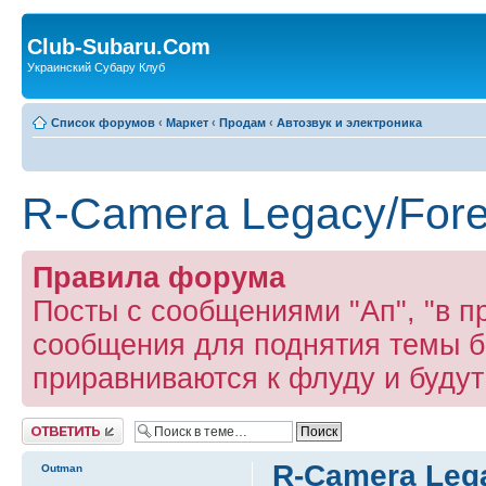
Club-Subaru.Com
Украинский Субару Клуб
Список форумов
‹
Маркет
‹
Продам
‹
Автозвук и электроника
R-Camera Legacy/Fore
Правила форума
Посты с сообщениями "Ап", "в пр
сообщения для поднятия темы б
приравниваются к флуду и буду
Ответить
R-Camera Lega
Outman