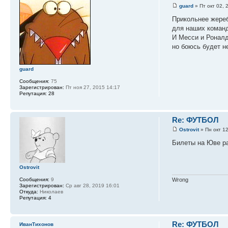
guard
» Пт окт 02, 
Прикольнее жереб
для наших команд
И Месси и Роналду
но боюсь будет не
guard
Сообщения:
75
Зарегистрирован:
Пт ноя 27, 2015 14:17
Репутация:
28
Re: ФУТБОЛ
Ostrovit
» Пн окт 12
Билеты на Юве ра
Ostrovit
Сообщения:
9
Wrong
Зарегистрирован:
Ср авг 28, 2019 16:01
Откуда:
Николаев
Репутация:
4
Re: ФУТБОЛ
ИванТихонов