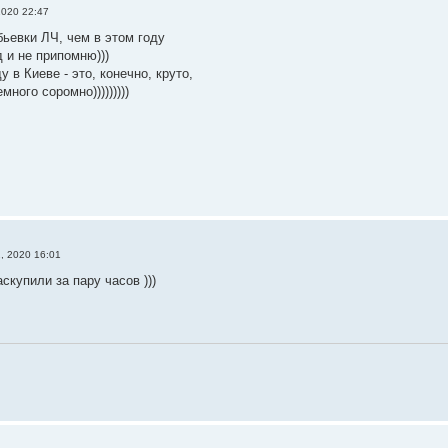
2020 22:47
ьевки ЛЧ, чем в этом году
 и не припомню)))
 в Киеве - это, конечно, круто,
много соромно)))))))))
, 2020 16:01
скупили за пару часов )))