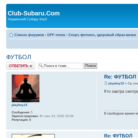
Club-Subaru.Com
Украинский Субару Клуб
Список форумов
‹
OFF-топик
‹
Спорт, фитнесс, здоровый образ жизни
ФУТБОЛ
Ответить
Re: ФУТБОЛ
playboy15
» Ср сен
Кто завтра смотр
playboy15
Сообщения:
5
В свободное время 
Зарегистрирован:
Вт июн 23, 2020 16:06
Репутация:
0
Re: ФУТБОЛ